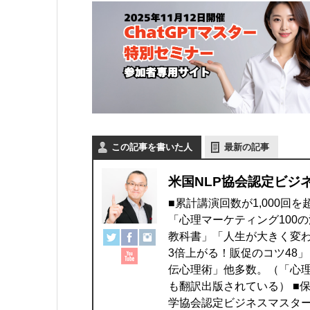
この記事を書いた人
最新の記事
米国NLP協会認定ビジ
■累計講演回数が1,000回
「心理マーケティング100
教科書」「人生が大きく変わ
3倍上がる！販促のコツ48
伝心理術」他多数。（「心理
も翻訳出版されている） ■
学協会認定ビジネスマスター