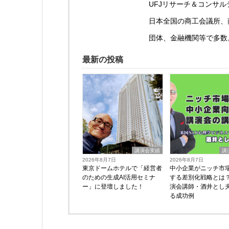
UFJリサーチ＆コンサ
日本全国の商工会議所、商
団体、金融機関等で多数
最新の投稿
講演会実績
講
2026年8月7日
2026年8月7日
東京ドームホテルで「経営者
中小企業がニッチ市
のための生成AI活用セミナ
する差別化戦略とは
ー」に登壇しました！
演会講師・酒井とし
る成功例