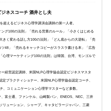
ビジネスコーチ 酒井とし夫
0回を超えるビジネス心理学講演会講師の第一人者。
ィング100の法則」「売れる営業のルール」「小さくはじめる
大きく変わる話し方100の法則」「どん底からの大逆転」「売
コツ48」「売れるキャッチコピーがスラスラ書ける本」「広告
「心理マーケティング100の法則」は韓国、台湾、モンゴルで
ター経営認定講師、米国NLP心理学協会認定ビジネスマスタ
会認定プラクティショナー、米国NLP心理学協会認定コーチ、
ーチ、コミュニケーション心理学マスターなど多数。
、富士通、ファンケル、山崎製パン、ENEOS、NEC、三井
ソリューション、シャープ、キャタピラージャパン、三菱