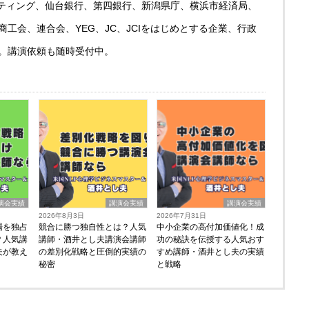
ルティング、仙台銀行、第四銀行、新潟県庁、横浜市経済局、
工会、連合会、YEG、JC、JCIをはじめとする企業、行政
。講演依頼も随時受付中。
演会実績
講演会実績
講演会実績
2026年8月3日
2026年7月31日
場を独占
競合に勝つ独自性とは？人気
中小企業の高付加価値化！成
？人気講
講師・酒井とし夫講演会講師
功の秘訣を伝授する人気おす
夫が教え
の差別化戦略と圧倒的実績の
すめ講師・酒井とし夫の実績
秘密
と戦略