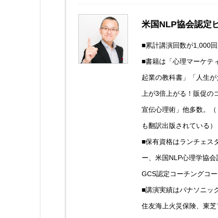
米国NLP協会認定
■累計講演回数が1,00
■書籍は「心理マーケテ
起業の教科書」「人生が
上が3倍上がる！販促の
宣伝心理術」他多数。（
も翻訳出版されている）
■保有資格はランチェス
ー、米国NLP心理学協
GCS認定コーチングコ
■講演実績はパナソニック
住友海上火災保険、東芝