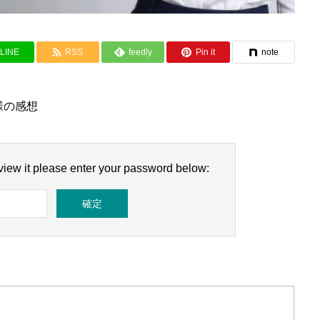
LINE
RSS
feedly
Pin it
note
様の感想
 view it please enter your password below: