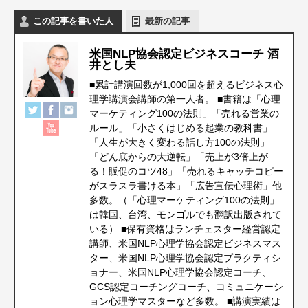
この記事を書いた人
最新の記事
米国NLP協会認定ビジネスコーチ 酒
井とし夫
■累計講演回数が1,000回を超えるビジネス心
理学講演会講師の第一人者。 ■書籍は「心理
マーケティング100の法則」「売れる営業の
ルール」「小さくはじめる起業の教科書」
「人生が大きく変わる話し方100の法則」
「どん底からの大逆転」「売上が3倍上が
る！販促のコツ48」「売れるキャッチコピー
がスラスラ書ける本」「広告宣伝心理術」他
多数。（「心理マーケティング100の法則」
は韓国、台湾、モンゴルでも翻訳出版されて
いる） ■保有資格はランチェスター経営認定
講師、米国NLP心理学協会認定ビジネスマス
ター、米国NLP心理学協会認定プラクティシ
ョナー、米国NLP心理学協会認定コーチ、
GCS認定コーチングコーチ、コミュニケーシ
ョン心理学マスターなど多数。 ■講演実績は