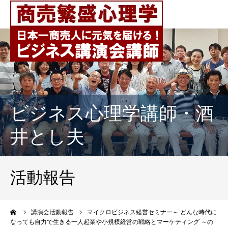
ビジネス心理学講師・酒
井とし夫
活動報告
ーム
講演会活動報告
マイクロビジネス経営セミナー～ どんな時代に
なっても自力で生きる一人起業や小規模経営の戦略とマーケティング ～の