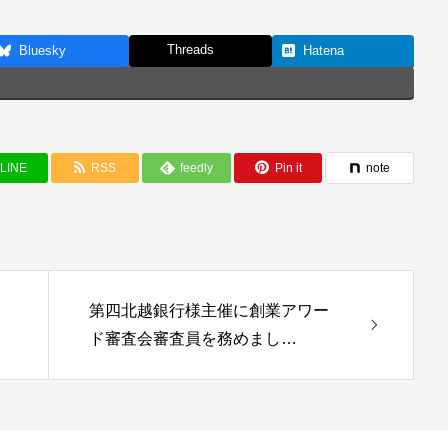
Threads
Bluesky
Hatena
LINE
RSS
feedly
Pin it
note
第四北越銀行様主催に創業アワー
ド審査会審査員を務めまし…