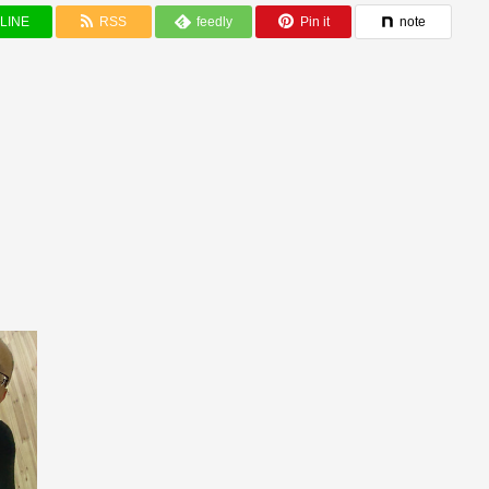
LINE
RSS
feedly
Pin it
note
』