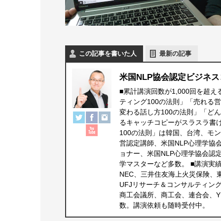
この記事を書いた人
最新の記事
米国NLP協会認定ビジネス
■累計講演回数が1,000回を超
ティング100の法則」「売れる
変わる話し方100の法則」「ど
るキャッチコピーがスラスラ書
100の法則」は韓国、台湾、モ
営認定講師、米国NLP心理学協
ョナー、米国NLP心理学協会認
学マスターなど多数。 ■講演実
NEC、三井住友海上火災保険、
UFJリサーチ＆コンサルティン
商工会議所、商工会、連合会、Y
数。講演依頼も随時受付中。