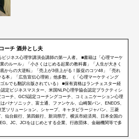
コーチ 酒井とし夫
えるビジネス心理学講演会講師の第一人者。 ■書籍は「心理マーケ
営業のルール」「小さくはじめる起業の教科書」「人生が大きく
ん底からの大逆転」「売上が3倍上がる！販促のコツ48」「売れ
ける本」「広告宣伝心理術」他多数。（「心理マーケティング
ンゴルでも翻訳出版されている） ■保有資格はランチェスター経
会認定ビジネスマスター、米国NLP心理学協会認定プラクティシ
定コーチ、GCS認定コーチングコーチ、コミュニケーション心理
績はパナソニック、富士通、ファンケル、山崎製パン、ENEOS、
東芝ソリューション、シャープ、キャタピラージャパン、三菱
グ、仙台銀行、第四銀行、新潟県庁、横浜市経済局、日本全国の
EG、JC、JCIをはじめとする企業、行政団体、金融機関等で多