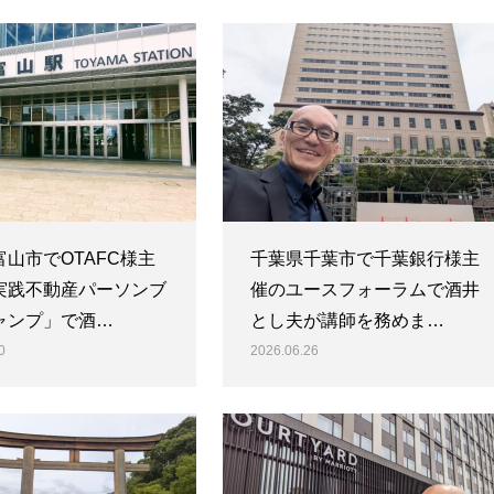
山市でOTAFC様主
千葉県千葉市で千葉銀行様主
実践不動産パーソンブ
催のユースフォーラムで酒井
ャンプ」で酒…
とし夫が講師を務めま…
0
2026.06.26