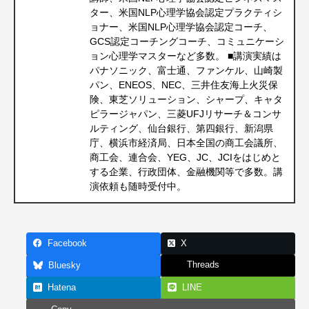
ター、米国NLP心理学協会認定プラクティシ
ョナー、米国NLP心理学協会認定コーチ、
GCS認定コーチングコーチ、コミュニケーシ
ョン心理学マスターなど多数。 ■講演実績は
パナソニック、富士通、ファンケル、山崎製
パン、ENEOS、NEC、三井住友海上火災保
険、東芝ソリューション、シャープ、キャタ
ピラージャパン、三菱UFJリサーチ＆コンサ
ルティング、仙台銀行、第四銀行、新潟県
庁、横浜市経済局、日本全国の商工会議所、
商工会、連合会、YEG、JC、JCIをはじめと
する企業、行政団体、金融機関等で多数。講
演依頼も随時受付中。
Facebook
X
Threads
Bluesky
Hatena
LINE