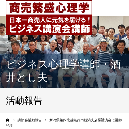
ビジネス心理学講師・酒
井とし夫
活動報告
ーム
講演会活動報告
新潟県第四北越銀行南新潟支店様講演会に講師
登壇