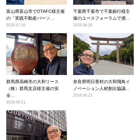
富山県富山市でOTAFC様主催
千葉県千葉市で千葉銀行様主
の「実践不動産パーソ…
催のユースフォーラムで酒…
2026.07.10
2026.06.26
群馬県高崎市の大和リース
奈良県明日香村の大和飛鳥イ
（株）群馬支店様主催の安
ノベーション人材創出協議…
全…
2026.06.21
2026.06.21