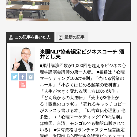
この記事を書いた人
最新の記事
米国NLP協会認定ビジネスコーチ 酒
井とし夫
■累計講演回数が1,000回を超えるビジネス心
理学講演会講師の第一人者。 ■書籍は「心理
マーケティング100の法則」「売れる営業の
ルール」「小さくはじめる起業の教科書」
「人生が大きく変わる話し方100の法則」
「どん底からの大逆転」「売上が3倍上が
る！販促のコツ48」「売れるキャッチコピー
がスラスラ書ける本」「広告宣伝心理術」他
多数。（「心理マーケティング100の法則」
は韓国、台湾、モンゴルでも翻訳出版されて
いる） ■保有資格はランチェスター経営認定
講師、米国NLP心理学協会認定ビジネスマス