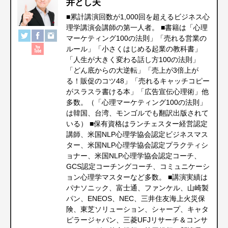
井とし夫
■累計講演回数が1,000回を超えるビジネス心
理学講演会講師の第一人者。 ■書籍は「心理
マーケティング100の法則」「売れる営業の
ルール」「小さくはじめる起業の教科書」
「人生が大きく変わる話し方100の法則」
「どん底からの大逆転」「売上が3倍上が
る！販促のコツ48」「売れるキャッチコピー
がスラスラ書ける本」「広告宣伝心理術」他
多数。（「心理マーケティング100の法則」
は韓国、台湾、モンゴルでも翻訳出版されて
いる） ■保有資格はランチェスター経営認定
講師、米国NLP心理学協会認定ビジネスマス
ター、米国NLP心理学協会認定プラクティシ
ョナー、米国NLP心理学協会認定コーチ、
GCS認定コーチングコーチ、コミュニケーシ
ョン心理学マスターなど多数。 ■講演実績は
パナソニック、富士通、ファンケル、山崎製
パン、ENEOS、NEC、三井住友海上火災保
険、東芝ソリューション、シャープ、キャタ
ピラージャパン、三菱UFJリサーチ＆コンサ