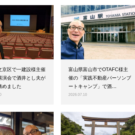
文京区で一建設様主催
富山県富山市でOTAFC様主
講演会で酒井とし夫が
催の「実践不動産パーソンブ
務めました
ートキャンプ」で酒…
0
2026.07.10