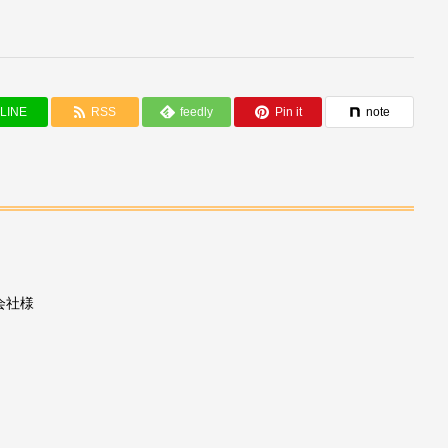
LINE
RSS
feedly
Pin it
note
会社様