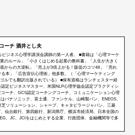
コーチ 酒井とし夫
えるビジネス心理学講演会講師の第一人者。 ■書籍は「心理マーケ
営業のルール」「小さくはじめる起業の教科書」「人生が大きく
ん底からの大逆転」「売上が3倍上がる！販促のコツ48」「売れ
ける本」「広告宣伝心理術」他多数。（「心理マーケティング
ンゴルでも翻訳出版されている） ■保有資格はランチェスター経
会認定ビジネスマスター、米国NLP心理学協会認定プラクティシ
定コーチ、GCS認定コーチングコーチ、コミュニケーション心理
績はパナソニック、富士通、ファンケル、山崎製パン、ENEOS、
東芝ソリューション、シャープ、キャタピラージャパン、三菱
グ、仙台銀行、第四銀行、新潟県庁、横浜市経済局、日本全国の
EG、JC、JCIをはじめとする企業、行政団体、金融機関等で多