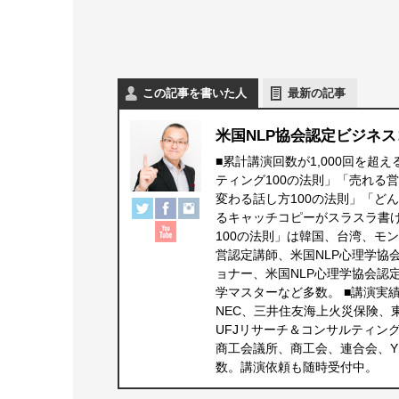
この記事を書いた人
最新の記事
米国NLP協会認定ビジネス
■累計講演回数が1,000回を超
ティング100の法則」「売れる
変わる話し方100の法則」「ど
るキャッチコピーがスラスラ書
100の法則」は韓国、台湾、モ
営認定講師、米国NLP心理学協
ョナー、米国NLP心理学協会認
学マスターなど多数。 ■講演実
NEC、三井住友海上火災保険、
UFJリサーチ＆コンサルティン
商工会議所、商工会、連合会、Y
数。講演依頼も随時受付中。