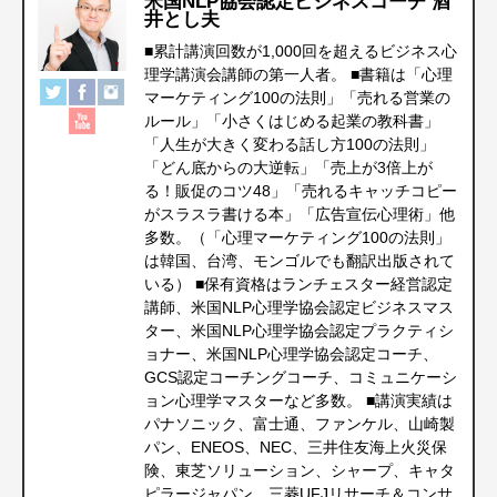
米国NLP協会認定ビジネスコーチ 酒
井とし夫
■累計講演回数が1,000回を超えるビジネス心
理学講演会講師の第一人者。 ■書籍は「心理
マーケティング100の法則」「売れる営業の
ルール」「小さくはじめる起業の教科書」
「人生が大きく変わる話し方100の法則」
「どん底からの大逆転」「売上が3倍上が
る！販促のコツ48」「売れるキャッチコピー
がスラスラ書ける本」「広告宣伝心理術」他
多数。（「心理マーケティング100の法則」
は韓国、台湾、モンゴルでも翻訳出版されて
いる） ■保有資格はランチェスター経営認定
講師、米国NLP心理学協会認定ビジネスマス
ター、米国NLP心理学協会認定プラクティシ
ョナー、米国NLP心理学協会認定コーチ、
GCS認定コーチングコーチ、コミュニケーシ
ョン心理学マスターなど多数。 ■講演実績は
パナソニック、富士通、ファンケル、山崎製
パン、ENEOS、NEC、三井住友海上火災保
険、東芝ソリューション、シャープ、キャタ
ピラージャパン、三菱UFJリサーチ＆コンサ