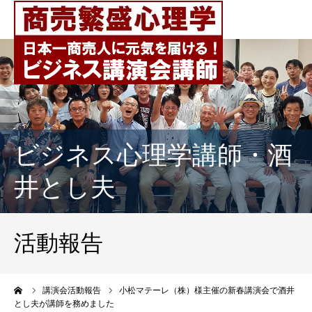
ビジネス心理学講師・酒
井とし夫
活動報告
ーム
講演会活動報告
小松マテーレ（株）様主催の新春講演会で酒井
とし夫が講師を務めました