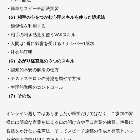
・簡単なスピーチ話法実習
（5）相手の心をつかむ心理スキルを使った訴求法
・類似性を利用する
・相手の利き感覚を使うVAKスキル
・人間は1番に影響を受ける！ナンバー1訴求
・社会的証明
（6）あがり症克服の３つのスキル
・認知的不安の解消の仕方
・テストステロンの分泌を増やす方法
・生理的覚醒のコントロール
（7）その他
オンライン越しではありましたが座学だけではなく、ご参加の皆
様には明瞭な言葉を伝える口の開け方や早口言葉の練習、声帯に
負担をかけない発声法、そしてスピーチ原稿の作成と発表といっ
た実習まで取り組んで頂きました。