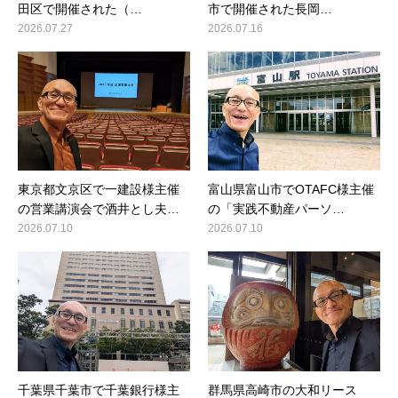
田区で開催された（…
市で開催された長岡…
2026.07.27
2026.07.16
東京都文京区で一建設様主催
富山県富山市でOTAFC様主催
の営業講演会で酒井とし夫…
の「実践不動産パーソ…
2026.07.10
2026.07.10
千葉県千葉市で千葉銀行様主
群馬県高崎市の大和リース