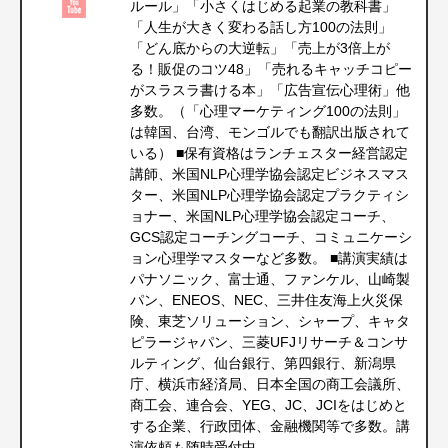
ルール」「小さくはじめる起業の教科書」
「人生が大きく変わる話し方100の法則」
「どん底からの大逆転」「売上が3倍上が
る！販促のコツ48」「売れるキャッチコピー
がスラスラ書ける本」「広告宣伝心理術」他
多数。（「心理マーケティング100の法則」
は韓国、台湾、モンゴルでも翻訳出版されて
いる） ■保有資格はランチェスター経営認定
講師、米国NLP心理学協会認定ビジネスマス
ター、米国NLP心理学協会認定プラクティシ
ョナー、米国NLP心理学協会認定コーチ、
GCS認定コーチングコーチ、コミュニケーシ
ョン心理学マスターなど多数。 ■講演実績は
パナソニック、富士通、ファンケル、山崎製
パン、ENEOS、NEC、三井住友海上火災保
険、東芝ソリューション、シャープ、キャタ
ピラージャパン、三菱UFJリサーチ＆コンサ
ルティング、仙台銀行、第四銀行、新潟県
庁、横浜市経済局、日本全国の商工会議所、
商工会、連合会、YEG、JC、JCIをはじめと
する企業、行政団体、金融機関等で多数。講
演依頼も随時受付中。