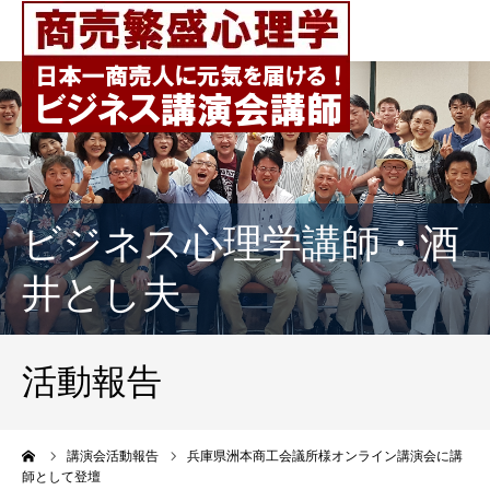
ビジネス心理学講師・酒
井とし夫
活動報告
ーム
講演会活動報告
兵庫県洲本商工会議所様オンライン講演会に講
師として登壇