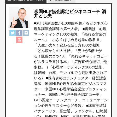
米国NLP協会認定ビジネスコーチ 酒
井とし夫
■累計講演回数が1,000回を超えるビジネス心
理学講演会講師の第一人者。 ■書籍は「心理
マーケティング100の法則」「売れる営業の
ルール」「小さくはじめる起業の教科書」
「人生が大きく変わる話し方100の法則」
「どん底からの大逆転」「売上が3倍上が
る！販促のコツ48」「売れるキャッチコピー
がスラスラ書ける本」「広告宣伝心理術」他
多数。（「心理マーケティング100の法則」
は韓国、台湾、モンゴルでも翻訳出版されて
いる） ■保有資格はランチェスター経営認定
講師、米国NLP心理学協会認定ビジネスマス
ター、米国NLP心理学協会認定プラクティシ
ョナー、米国NLP心理学協会認定コーチ、
GCS認定コーチングコーチ、コミュニケーシ
ョン心理学マスターなど多数。 ■講演実績は
パナソニック、富士通、ファンケル、山崎製
パン、ENEOS、NEC、三井住友海上火災保