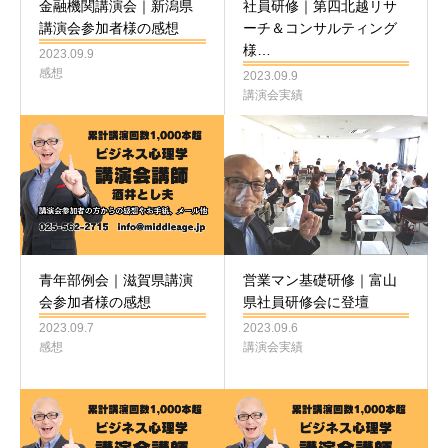
金融機関講演会｜新潟県
社員研修｜第四北越リサ
講演会参加者様の感想
ーチ＆コンサルティング
様…
2023.09.9
感想
2023.09.9
講演会実績
青年部例会｜滋賀県講演
営業マン基礎研修｜富山
会参加者様の感想
県社員研修会に登壇
2023.09.7
2023.09.6
感想
講演会実績