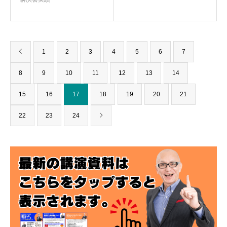
1
2
3
4
5
6
7
8
9
10
11
12
13
14
15
16
17
18
19
20
21
22
23
24