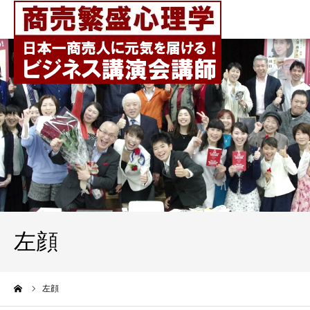
左顔
ーム
左顔