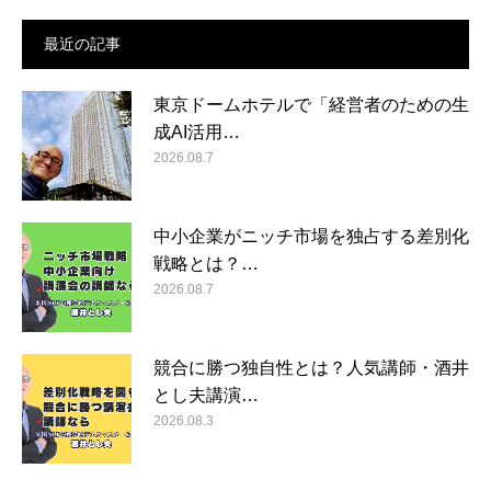
最近の記事
東京ドームホテルで「経営者のための生
成AI活用…
2026.08.7
中小企業がニッチ市場を独占する差別化
戦略とは？…
2026.08.7
競合に勝つ独自性とは？人気講師・酒井
とし夫講演…
2026.08.3