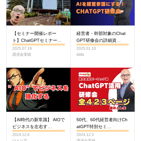
【セミナー開催レポー
経営者・幹部対象のChat
ト】ChatGPTセミナー…
GPT研修会の詳細資…
2025.07.19
2025.01.10
講演会実績
data
【AI時代の新常識】 AIOで
50代、60代経営者向けCh
ビジネスを左右す…
atGPT特別セミ…
2024.12.6
2024.12.3
ひとり言
講演会実績