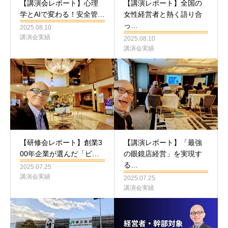
【講演会レポート】心理
【講演レポート】全国の
学とAIで変わる！安全管…
女性経営者と熱く語り合
っ…
2025.08.10
講演会実績
2025.08.10
講演会実績
【研修会レポート】創業3
【講演レポート】「最強
00年企業が選んだ「ビ…
の眼鏡店経営」を実現す
る…
2025.07.25
講演会実績
2025.07.25
講演会実績