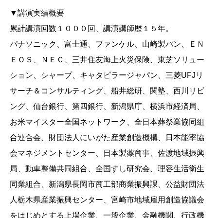
▼講演実績概要
累計講演回数１０００回、講演講師歴１５年。
パナソニック、富士通、ファンケル、山崎製パン、ＥＮ
ＥＯＳ、ＮＥＣ、三井住友海上火災保険、東芝ソリュー
ション、シャープ、キャタピラージャパン、三菱UFJリ
サーチ＆コンサルティング、船井総研、関塾、西川リビ
ング、仙台銀行、第四銀行、新潟県庁、横浜市経済局、
お米マイスター全国ネットワーク、全日本葬祭業協同組
合連合会、財団法人にいがた産業創造機構、日本能率協
会マネジメントセンター、日本製薬商事、佐渡地域振興
局、動車整備共同組合、全国すし研究会、理容生活衛生
同業組合、新潟県長岡市商工部商業振興課、公益財団法
人栃木県産業振興センター、宮崎市地域雇用創造協議会
をはじめとする上場企業、一般企業、金融機関、行政機