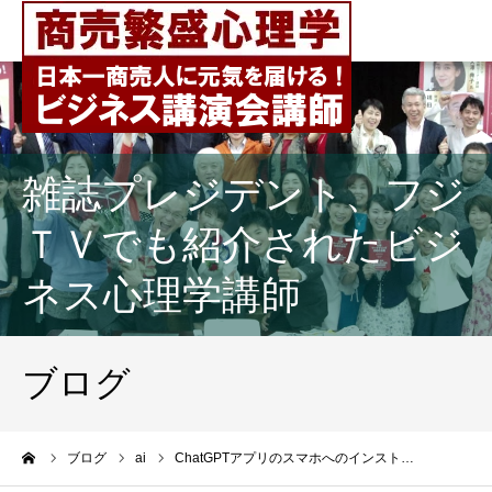
雑誌プレジデント、フジ
ＴＶでも紹介されたビジ
ネス心理学講師
ブログ
ーム
ブログ
ai
ChatGPTアプリのスマホへのインスト…