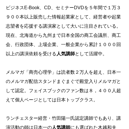
ビジネスE-Book、CD、セミナーDVDを５年間で１万３
９００本以上販売した情報起業家として、経営者や起業
志望者を応援する講演家として大いに注目されている。
現在、北海道から九州まで日本全国の商工会議所、商工
会、行政団体、上場企業、一般企業から累計１０００回
以上の講演依頼を受ける
人気講師
として活躍中。
メルマガ「商売心理学」は読者数２万人を超え、日本一
のメルマガ配信スタンドまぐまぐで殿堂入りメルマガと
して認定。フェイスブックのファン数は８，４００人超
えて個人ページとしては日本トップクラス。
ランチェスター経営・竹田陽一氏認定講師でもあり、講
演活動の師は日本一の
人気講師
にも選ばれた木越和夫