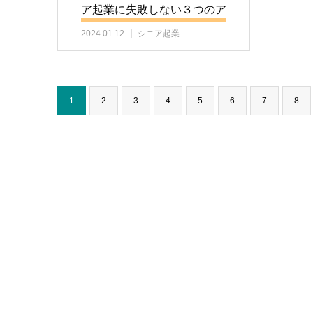
ア起業に失敗しない３つのア
ドバイス
2024.01.12
シニア起業
1
2
3
4
5
6
7
8