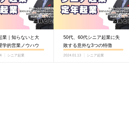
起業｜知らないと大
50代、60代シニア起業に失
理学的営業ノウハウ
敗する意外な3つの特徴
4
シニア起業
2024.01.13
シニア起業