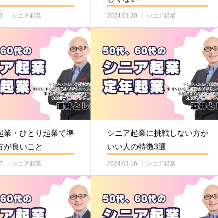
3
シニア起業
2024.01.20
シニア起業
起業・ひとり起業で準
シニア起業に挑戦しない方が
方が良いこと
いい人の特徴3選
7
シニア起業
2024.01.16
シニア起業