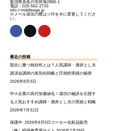
新潟県糸魚川市田海2886-1
電話：025-562-2715
info☆middleage.jp
※メール送信の際は☆印を＠に変更してくださ
い。
最近の投稿
競合に勝つ独自性とは？人気講師・酒井とし夫
講演会講師の差別化戦略と圧倒的実績の秘密
2026年8月3日
中小企業の高付加価値化！成功の秘訣を伝授す
る人気おすすめ講師・酒井とし夫の実績と戦略
2026年7月31日
保護中: 2026年8月5日コーセー化粧品販売
（株）様研修専用サイト
2026年7月29日