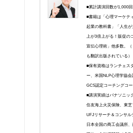
■累計講演回数が1,00
■書籍は「心理マーケテ
起業の教科書」「人生が
上が3倍上がる！販促の
宣伝心理術」他多数。（
も翻訳出版されている）
■保有資格はランチェス
ー、米国NLP心理学協
GCS認定コーチングコ
■講演実績はパナソニック
住友海上火災保険、東芝
UFJリサーチ＆コンサ
日本全国の商工会議所、商