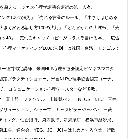
0回を超えるビジネス心理学講演会講師の第一人者。
ィング100の法則」「売れる営業のルール」「小さくはじめる
大きく変わる話し方100の法則」「どん底からの大逆転」「売
コツ48」「売れるキャッチコピーがスラスラ書ける本」「広告
「心理マーケティング100の法則」は韓国、台湾、モンゴルで
ター経営認定講師、米国NLP心理学協会認定ビジネスマスタ
会認定プラクティショナー、米国NLP心理学協会認定コーチ、
ーチ、コミュニケーション心理学マスターなど多数。
、富士通、ファンケル、山崎製パン、ENEOS、NEC、三井
ソリューション、シャープ、キャタピラージャパン、三菱
ルティング、仙台銀行、第四銀行、新潟県庁、横浜市経済局、
工会、連合会、YEG、JC、JCIをはじめとする企業、行政