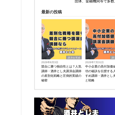
団体、金融機関等で多数
最新の投稿
講演会実績
講
2026年8月3日
2026年7月31日
競合に勝つ独自性とは？人気
中小企業の高付加価
講師・酒井とし夫講演会講師
功の秘訣を伝授する
の差別化戦略と圧倒的実績の
すめ講師・酒井とし
秘密
と戦略