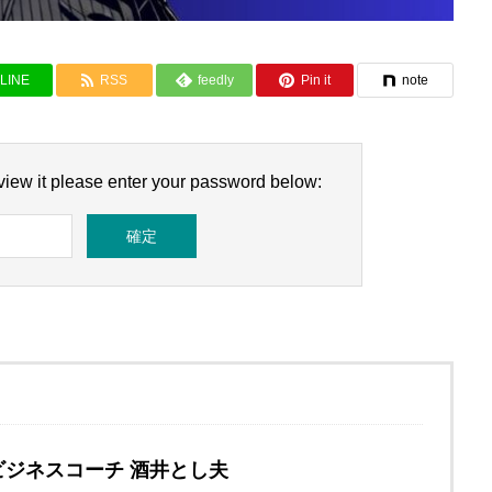
LINE
RSS
feedly
Pin it
note
 view it please enter your password below:
ビジネスコーチ 酒井とし夫