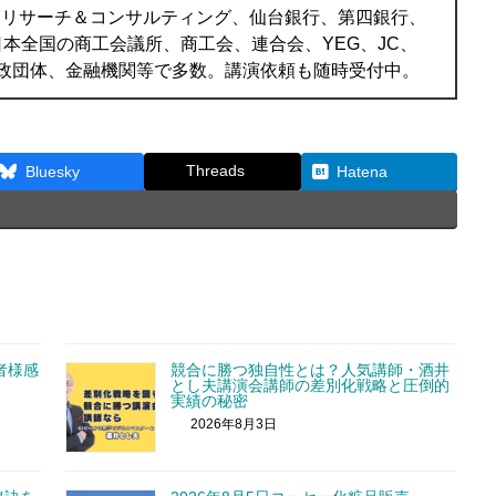
Jリサーチ＆コンサルティング、仙台銀行、第四銀行、
本全国の商工会議所、商工会、連合会、YEG、JC、
行政団体、金融機関等で多数。講演依頼も随時受付中。
Threads
Bluesky
Hatena
者様感
競合に勝つ独自性とは？人気講師・酒井
とし夫講演会講師の差別化戦略と圧倒的
実績の秘密
2026年8月3日