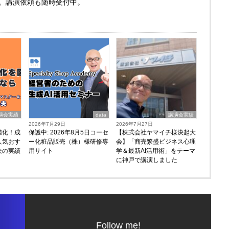
。講演依頼も随時受付中。
演会実績
data
講演会実績
2026年7月29日
2026年7月27日
値化！成
保護中: 2026年8月5日コーセ
【株式会社ヤマイチ様決起大
人気おす
ー化粧品販売（株）様研修専
会】「商売繁盛ビジネス心理
夫の実績
用サイト
学＆最新AI活用術」をテーマ
に神戸で講演しました
Follow me!