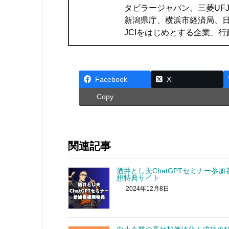
タピラージャパン、三菱UF
新潟県庁、横浜市経済局、日
JCIをはじめとする企業、
Facebook
X
Copy
関連記事
酒井とし夫ChatGPTセミナー参加
想特典サイト
2024年12月8日