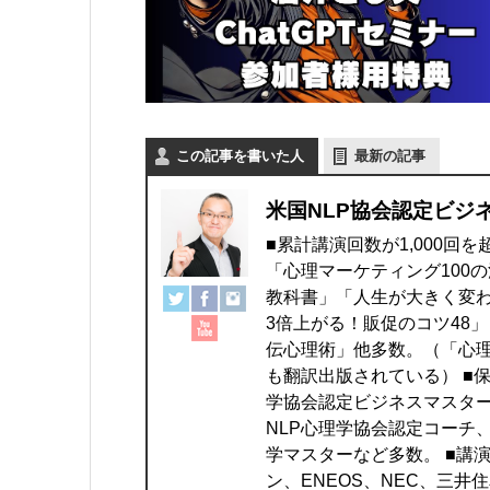
この記事を書いた人
最新の記事
米国NLP協会認定ビジ
■累計講演回数が1,000回
「心理マーケティング100
教科書」「人生が大きく変わ
3倍上がる！販促のコツ48
伝心理術」他多数。（「心理
も翻訳出版されている） ■
学協会認定ビジネスマスター
NLP心理学協会認定コーチ
学マスターなど多数。 ■講
ン、ENEOS、NEC、三