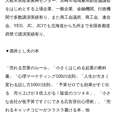
人栃木県産業振興センター、宮崎市地域雇用創造協議会
をはじめとする上場企業、一般企業、金融機関、行政機
関で多数講演実績有り。また商工会議所、商工会、連合
会、YEG、JC、JCIでも北海道から九州まで全国各都道
府県で講演実績有り。
▼酒井とし夫の本
「売れる営業のルール」「小さくはじめる起業の教科
書」「心理マーケティング100の法則」「人生が大きく
変わる話し方100の法則」「予算ゼロでも効果がすぐ出
る 売り上げが３倍上がる！販促のコツ４８」、「小さ
な会社が低予算ですぐにできる広告宣伝心理術」、「売
れるキャッチコピーがスラスラ書ける本」他