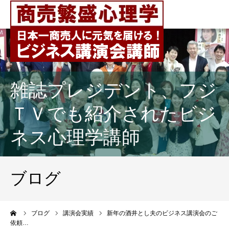
雑誌プレジデント、フジ
ＴＶでも紹介されたビジ
ネス心理学講師
ブログ
ーム
ブログ
講演会実績
新年の酒井とし夫のビジネス講演会のご
依頼…