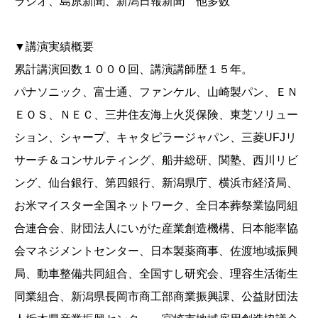
ラジオ、島原新聞、新潟日報新聞 他多数
▼講演実績概要
累計講演回数１０００回、講演講師歴１５年。
パナソニック、富士通、ファンケル、山崎製パン、ＥＮ
ＥＯＳ、ＮＥＣ、三井住友海上火災保険、東芝ソリュー
ション、シャープ、キャタピラージャパン、三菱UFJリ
サーチ＆コンサルティング、船井総研、関塾、西川リビ
ング、仙台銀行、第四銀行、新潟県庁、横浜市経済局、
お米マイスター全国ネットワーク、全日本葬祭業協同組
合連合会、財団法人にいがた産業創造機構、日本能率協
会マネジメントセンター、日本製薬商事、佐渡地域振興
局、動車整備共同組合、全国すし研究会、理容生活衛生
同業組合、新潟県長岡市商工部商業振興課、公益財団法