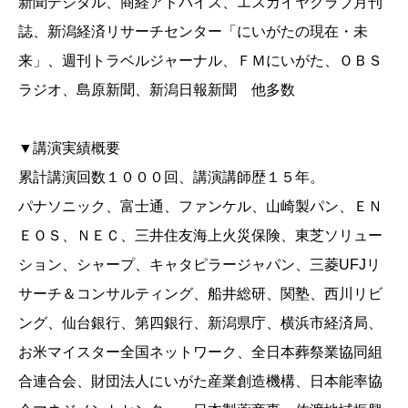
新聞デジタル、商経アドバイス、エスカイヤクラブ月刊
誌、新潟経済リサーチセンター「にいがたの現在・未
来」、週刊トラベルジャーナル、ＦＭにいがた、ＯＢＳ
ラジオ、島原新聞、新潟日報新聞 他多数
▼講演実績概要
累計講演回数１０００回、講演講師歴１５年。
パナソニック、富士通、ファンケル、山崎製パン、ＥＮ
ＥＯＳ、ＮＥＣ、三井住友海上火災保険、東芝ソリュー
ション、シャープ、キャタピラージャパン、三菱UFJリ
サーチ＆コンサルティング、船井総研、関塾、西川リビ
ング、仙台銀行、第四銀行、新潟県庁、横浜市経済局、
お米マイスター全国ネットワーク、全日本葬祭業協同組
合連合会、財団法人にいがた産業創造機構、日本能率協