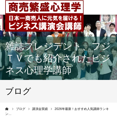
雑誌プレジデント、フジ
ＴＶでも紹介されたビジ
ネス心理学講師
ブログ
ーム
ブログ
講演会実績
2026年最新！おすすめ人気講師ランキ
ン…