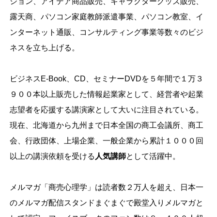
ション、アイデア商品販売、キャラクターグッズ販売、
露天商、パソコン家庭教師派遣事業、パソコン教室、イ
ンターネット通販、コンサルティング事業等数々のビジ
ネスを立ち上げる。
ビジネスE-Book、CD、セミナーDVDを５年間で１万３
９００本以上販売した情報起業家として、経営者や起業
志望者を応援する講演家として大いに注目されている。
現在、北海道から九州まで日本全国の商工会議所、商工
会、行政団体、上場企業、一般企業から累計１０００回
以上の講演依頼を受ける
人気講師
として活躍中。
メルマガ「商売心理学」は読者数２万人を超え、日本一
のメルマガ配信スタンドまぐまぐで殿堂入りメルマガと