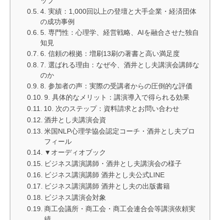
ップ
4. 実績：1,000回以上の登壇と大手企業・経済団体
の成功事例
5. 専門性：心理学、経営戦略、AIを融合させた独自
知見
6. 信頼の根拠：増刷13刷の著書と高い満足度
7. 選ばれる理由：なぜ今、酒井とし夫講演会講師な
のか
8. 参加者の声：実際の受講者からの圧倒的な評価
9. 具体的なメリット：講演導入で得られる効果
10. 次のステップ：資料請求とお問い合わせ
酒井とし夫講演会資
米国NLP心理学協会認定コーチ・酒井とし夫プロ
フィール
▼オーディオブック
ビジネス講演講師・酒井とし夫講演会の様子
ビジネス講演講師 酒井とし夫公式LINE
ビジネス講演講師 酒井とし夫の出版書籍
ビジネス講演会対象
商工会議所・商工会・商工会連合会等講演依頼実
績