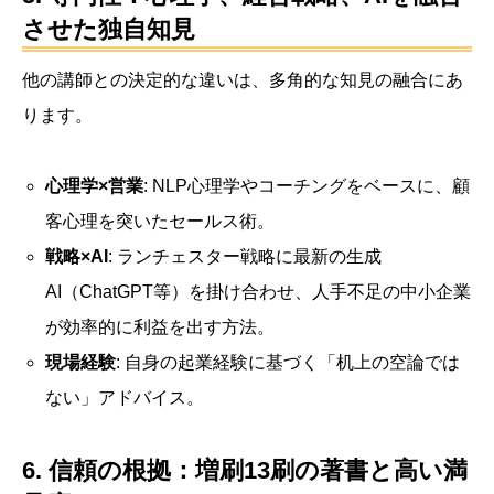
させた独自知見
他の講師との決定的な違いは、多角的な知見の融合にあ
ります。
心理学×営業
: NLP心理学やコーチングをベースに、顧
客心理を突いたセールス術。
戦略×AI
: ランチェスター戦略に最新の生成
AI（ChatGPT等）を掛け合わせ、人手不足の中小企業
が効率的に利益を出す方法。
現場経験
: 自身の起業経験に基づく「机上の空論では
ない」アドバイス。
6. 信頼の根拠：増刷13刷の著書と高い満