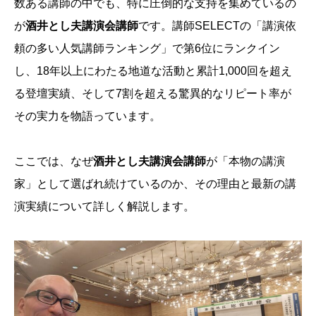
数ある講師の中でも、特に圧倒的な支持を集めているの
が
酒井とし夫講演会講師
です。講師SELECTの「講演依
頼の多い人気講師ランキング」で第6位にランクイン
し、18年以上にわたる地道な活動と累計1,000回を超え
る登壇実績、そして7割を超える驚異的なリピート率が
その実力を物語っています。
ここでは、なぜ
酒井とし夫講演会講師
が「本物の講演
家」として選ばれ続けているのか、その理由と最新の講
演実績について詳しく解説します。