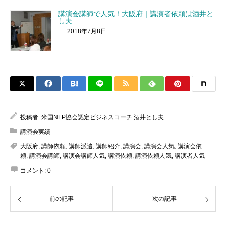
講演会講師で人気！大阪府｜講演者依頼は酒井と
し夫
2018年7月8日
投稿者:
米国NLP協会認定ビジネスコーチ 酒井とし夫
講演会実績
大阪府
,
講師依頼
,
講師派遣
,
講師紹介
,
講演会
,
講演会人気
,
講演会依
頼
,
講演会講師
,
講演会講師人気
,
講演依頼
,
講演依頼人気
,
講演者人気
コメント:
0
前の記事
次の記事