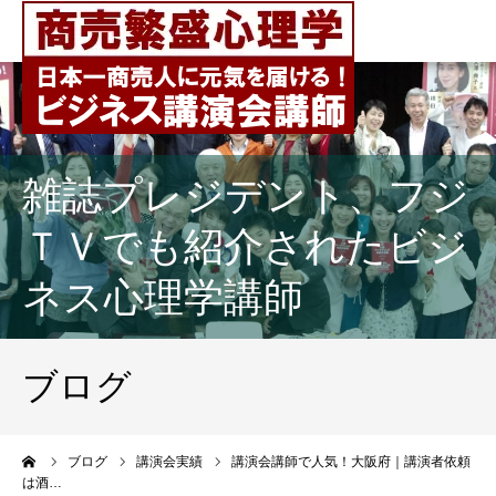
雑誌プレジデント、フジ
ＴＶでも紹介されたビジ
ネス心理学講師
ブログ
ーム
ブログ
講演会実績
講演会講師で人気！大阪府｜講演者依頼
は酒…