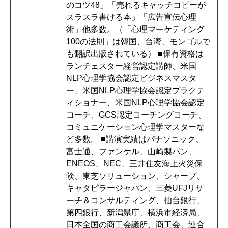
のコツ48」「売れるキャッチコピーが
スラスラ書ける本」「広告宣伝心理
術」他多数。（「心理マーケティング
100の法則」は韓国、台湾、モンゴルで
も翻訳出版されている） ■保有資格は
ランチェスター経営認定講師、米国
NLP心理学協会認定ビジネスマスタ
ー、米国NLP心理学協会認定プラクテ
ィショナー、米国NLP心理学協会認定
コーチ、GCS認定コーチングコーチ、
コミュニケーション心理学マスターな
ど多数。 ■講演実績はパナソニック、
富士通、ファンケル、山崎製パン、
ENEOS、NEC、三井住友海上火災保
険、東芝ソリューション、シャープ、
キャタピラージャパン、三菱UFJリサ
ーチ＆コンサルティング、仙台銀行、
第四銀行、新潟県庁、横浜市経済局、
日本全国の商工会議所、商工会、連合