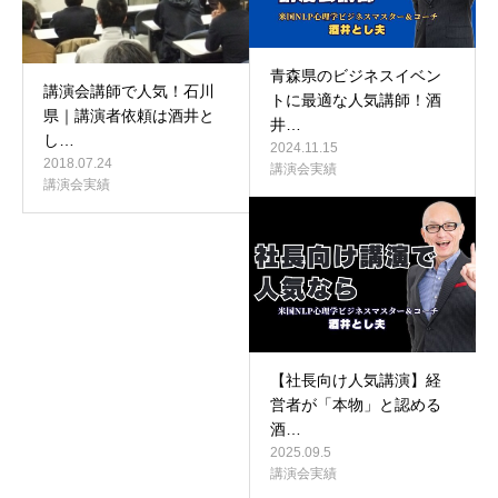
青森県のビジネスイベン
講演会講師で人気！石川
トに最適な人気講師！酒
県｜講演者依頼は酒井と
井…
し…
2024.11.15
2018.07.24
講演会実績
講演会実績
【社長向け人気講演】経
営者が「本物」と認める
酒…
2025.09.5
講演会実績