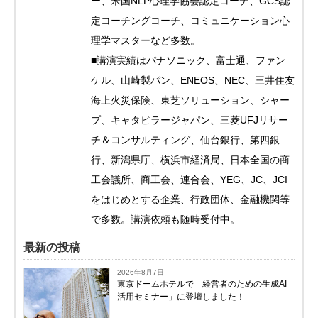
ー、米国NLP心理学協会認定コーチ、GCS認
定コーチングコーチ、コミュニケーション心
理学マスターなど多数。
■講演実績はパナソニック、富士通、ファン
ケル、山崎製パン、ENEOS、NEC、三井住友
海上火災保険、東芝ソリューション、シャー
プ、キャタピラージャパン、三菱UFJリサー
チ＆コンサルティング、仙台銀行、第四銀
行、新潟県庁、横浜市経済局、日本全国の商
工会議所、商工会、連合会、YEG、JC、JCI
をはじめとする企業、行政団体、金融機関等
で多数。講演依頼も随時受付中。
最新の投稿
2026年8月7日
東京ドームホテルで「経営者のための生成AI
活用セミナー」に登壇しました！