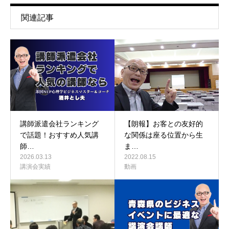
関連記事
講師派遣会社ランキング
【朗報】お客との友好的
で話題！おすすめ人気講
な関係は座る位置から生
師…
ま…
2026.03.13
2022.08.15
講演会実績
動画