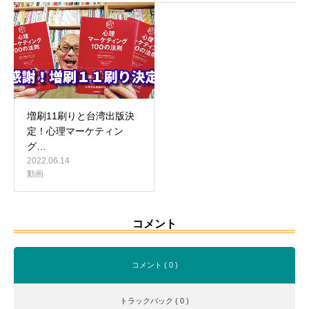
増刷11刷りと台湾出版決
定！心理マーケティン
グ…
2022.06.14
動画
コメント
コメント ( 0 )
トラックバック ( 0 )