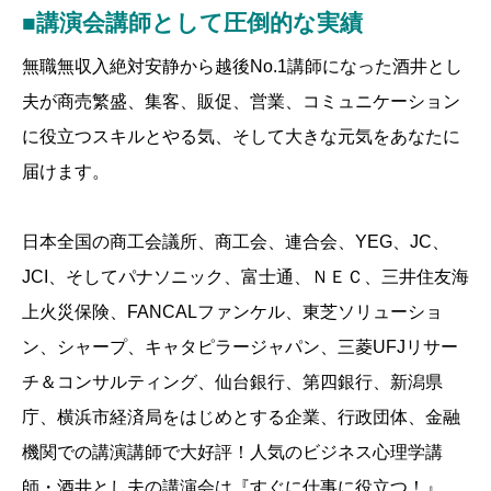
■講演会講師として圧倒的な実績
無職無収入絶対安静から越後No.1講師になった酒井とし
夫が商売繁盛、集客、販促、営業、コミュニケーション
に役立つスキルとやる気、そして大きな元気をあなたに
届けます。
日本全国の商工会議所、商工会、連合会、YEG、JC、
JCI、そしてパナソニック、富士通、ＮＥＣ、三井住友海
上火災保険、FANCALファンケル、東芝ソリューショ
ン、シャープ、キャタピラージャパン、三菱UFJリサー
チ＆コンサルティング、仙台銀行、第四銀行、新潟県
庁、横浜市経済局をはじめとする企業、行政団体、金融
機関での講演講師で大好評！人気のビジネス心理学講
師・酒井とし夫の講演会は『すぐに仕事に役立つ！』