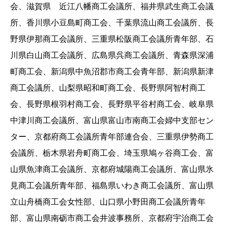
会、滋賀県 近江八幡商工会議所、福井県武生商工会議
所、香川県小豆島町商工会、千葉県流山商工会議所、長
野県伊那商工会議所、三重県松阪商工会議所青年部、石
川県白山商工会議所、広島県呉商工会議所、青森県深浦
町商工会、新潟県中魚沼郡市商工会青年部、新潟県新津
商工会議所、山梨県昭和町商工会、長野県阿智村商工
会、長野県根羽村商工会、長野県平谷村商工会、岐阜県
中津川商工会議所、富山県富山市南商工会婦中支部セン
ター、京都府商工会議所青年部連合会、三重県伊勢商工
会議所、栃木県岩舟町商工会、埼玉県鳩ヶ谷商工会、富
山県魚津商工会議所、京都府城陽商工会議所、富山県氷
見商工会議所青年部、福島県いわき商工会議所、富山県
立山舟橋商工会女性部、山口県小野田商工会議所青年
部、富山県南砺市商工会井波事務所、京都府宇治商工会