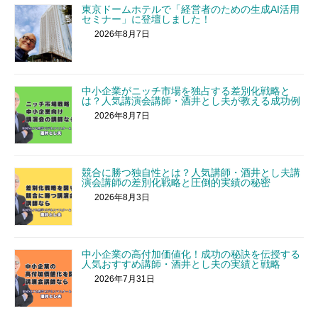
東京ドームホテルで「経営者のための生成AI活用
セミナー」に登壇しました！
2026年8月7日
中小企業がニッチ市場を独占する差別化戦略と
は？人気講演会講師・酒井とし夫が教える成功例
2026年8月7日
競合に勝つ独自性とは？人気講師・酒井とし夫講
演会講師の差別化戦略と圧倒的実績の秘密
2026年8月3日
中小企業の高付加価値化！成功の秘訣を伝授する
人気おすすめ講師・酒井とし夫の実績と戦略
2026年7月31日