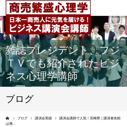
雑誌プレジデント、フジ
ＴＶでも紹介されたビジ
ネス心理学講師
ブログ
ーム
ブログ
講演会実績
講演会講師で人気！宮崎県｜講演者依頼
は酒…