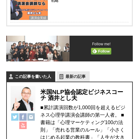
戦略
講演会実績
Follow me!
この記事を書いた人
最新の記事
米国NLP協会認定ビジネスコー
チ 酒井とし夫
■累計講演回数が1,000回を超えるビジ
ネス心理学講演会講師の第一人者。 ■
書籍は「心理マーケティング100の法
則」「売れる営業のルール」「小さく
はじめる起業の教科書」「人生が大き