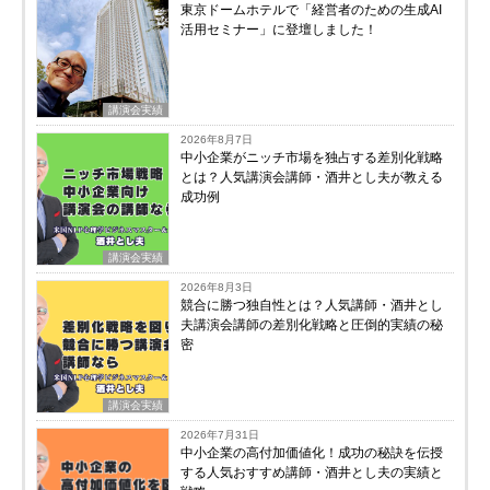
東京ドームホテルで「経営者のための生成AI
活用セミナー」に登壇しました！
講演会実績
2026年8月7日
中小企業がニッチ市場を独占する差別化戦略
とは？人気講演会講師・酒井とし夫が教える
成功例
講演会実績
2026年8月3日
競合に勝つ独自性とは？人気講師・酒井とし
夫講演会講師の差別化戦略と圧倒的実績の秘
密
講演会実績
2026年7月31日
中小企業の高付加価値化！成功の秘訣を伝授
する人気おすすめ講師・酒井とし夫の実績と