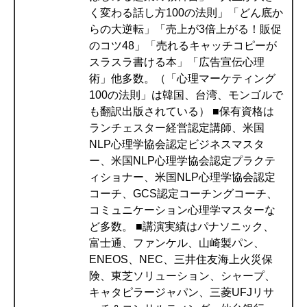
く変わる話し方100の法則」「どん底か
らの大逆転」「売上が3倍上がる！販促
のコツ48」「売れるキャッチコピーが
スラスラ書ける本」「広告宣伝心理
術」他多数。（「心理マーケティング
100の法則」は韓国、台湾、モンゴルで
も翻訳出版されている） ■保有資格は
ランチェスター経営認定講師、米国
NLP心理学協会認定ビジネスマスタ
ー、米国NLP心理学協会認定プラクテ
ィショナー、米国NLP心理学協会認定
コーチ、GCS認定コーチングコーチ、
コミュニケーション心理学マスターな
ど多数。 ■講演実績はパナソニック、
富士通、ファンケル、山崎製パン、
ENEOS、NEC、三井住友海上火災保
険、東芝ソリューション、シャープ、
キャタピラージャパン、三菱UFJリサ