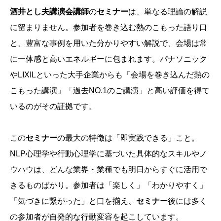
酒井とし夫講演会講師
の
セミナー
は、単なる理論の解説
に留まりません。参加者を巻き込む熱のこもった語り口
と、豊富な事例を用いた分かりやすい解説で、会場は常
に一体感と高いエネルギーに包まれます。パナソニック
やLIXILといった大手企業からも「会場を巻き込んだ熱の
こもった講演」「過去NO.1のご講演」と高い評価を得て
いるのがその証拠です。
この
セミナー
の最大の特徴は「即実践できる」こと。
NLP心理学や行動心理学に基づいた具体的なスキルやノ
ウハウは、どんな業界・業種でも明日からすぐに活用で
きるものばかり。参加者は「楽しく」「わかりやすく」
「気づきに繋がった」と口を揃え、
セミナー
後には多く
の参加者が自発的な行動変容を起こしています。