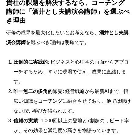
貴社の課題を解決するなら、コーチング
講師に「酒井とし夫講演会講師」を選ぶべ
き理由
研修の成果を最大化したいとお考えなら、
酒井とし夫講
演会講師
を選ぶべき理由は明確です。
圧倒的に実践的:
ビジネスと心理学の両面からアプロ
ーチするため、すぐに現場で使え、成果に直結しま
す。
唯一無二の多角的知見:
経営戦略から最新AIまで、幅
広い知識を
コーチング
に融合させており、他では聴け
ない深い学びが得られます。
信頼の実績:
1,000回以上の登壇と7割超のリピート率
が、その効果と満足度の高さを物語っています。