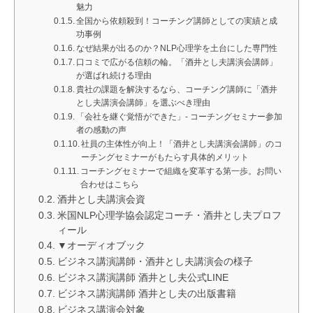
魅力
全国から依頼殺到！コーチング講師としての実績と成
功事例
なぜ結果が出るのか？NLP心理学を土台にした専門性
口コミで広がる信頼の輪。「酒井とし夫講演会講師」
が選ばれ続ける理由
貴社の課題を解決するなら、コーチング講師に「酒井
とし夫講演会講師」を選ぶべき理由
「会社を継ぐ覚悟ができた」- コーチングセミナー参加
者の感動の声
社員の主体性が向上！「酒井とし夫講演会講師」のコ
ーチングセミナーがもたらす具体的メリット
コーチングセミナーで組織を変革する第一歩。お問い
合わせはこちら
酒井とし夫講演会資
米国NLP心理学協会認定コーチ・酒井とし夫プロフ
ィール
▼オーディオブック
ビジネス講演講師・酒井とし夫講演会の様子
ビジネス講演講師 酒井とし夫公式LINE
ビジネス講演講師 酒井とし夫の出版書籍
ビジネス講演会対象