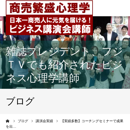
雑誌プレジデント、フジ
ＴＶでも紹介されたビジ
ネス心理学講師
ブログ
ーム
ブログ
講演会実績
【実績多数】コーチングセミナーで成果
を出…