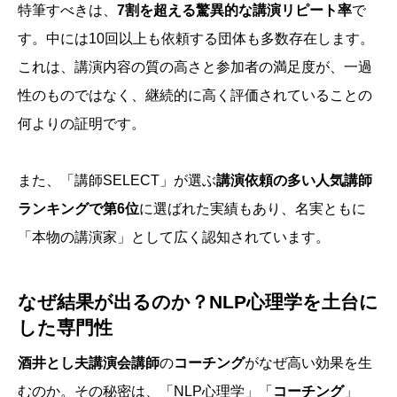
特筆すべきは、
7割を超える驚異的な講演リピート率
で
す。中には10回以上も依頼する団体も多数存在します。
これは、講演内容の質の高さと参加者の満足度が、一過
性のものではなく、継続的に高く評価されていることの
何よりの証明です。
また、「講師SELECT」が選ぶ
講演依頼の多い人気講師
ランキングで第6位
に選ばれた実績もあり、名実ともに
「本物の講演家」として広く認知されています。
なぜ結果が出るのか？NLP心理学を土台に
した専門性
酒井とし夫講演会講師
の
コーチング
がなぜ高い効果を生
むのか。その秘密は、「NLP心理学」「
コーチング
」