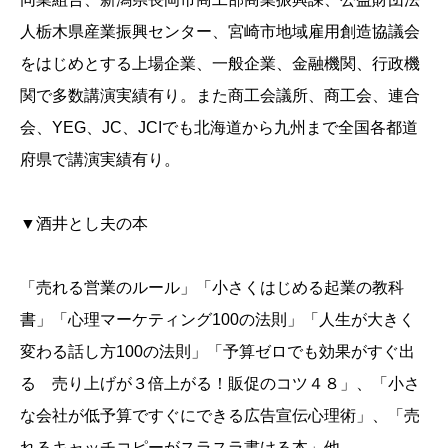
人栃木県産業振興センター、宮崎市地域雇用創造協議会
をはじめとする上場企業、一般企業、金融機関、行政機
関で多数講演実績有り。また商工会議所、商工会、連合
会、YEG、JC、JCIでも北海道から九州まで全国各都道
府県で講演実績有り。
▼酒井とし夫の本
「売れる営業のルール」「小さくはじめる起業の教科
書」「心理マーケティング100の法則」「人生が大きく
変わる話し方100の法則」「予算ゼロでも効果がすぐ出
る 売り上げが３倍上がる！販促のコツ４８」、「小さ
な会社が低予算ですぐにできる広告宣伝心理術」、「売
れるキャッチコピーがスラスラ書ける本」他