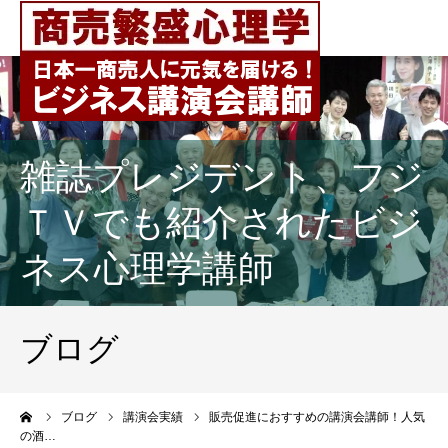
雑誌プレジデント、フジ
ＴＶでも紹介されたビジ
ネス心理学講師
ブログ
ーム
ブログ
講演会実績
販売促進におすすめの講演会講師！人気
の酒…