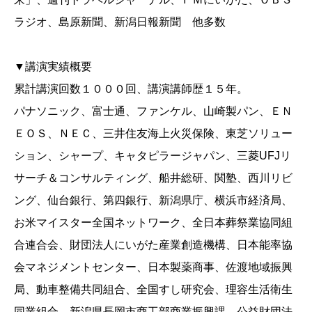
ラジオ、島原新聞、新潟日報新聞 他多数
▼講演実績概要
累計講演回数１０００回、講演講師歴１５年。
パナソニック、富士通、ファンケル、山崎製パン、ＥＮ
ＥＯＳ、ＮＥＣ、三井住友海上火災保険、東芝ソリュー
ション、シャープ、キャタピラージャパン、三菱UFJリ
サーチ＆コンサルティング、船井総研、関塾、西川リビ
ング、仙台銀行、第四銀行、新潟県庁、横浜市経済局、
お米マイスター全国ネットワーク、全日本葬祭業協同組
合連合会、財団法人にいがた産業創造機構、日本能率協
会マネジメントセンター、日本製薬商事、佐渡地域振興
局、動車整備共同組合、全国すし研究会、理容生活衛生
同業組合、新潟県長岡市商工部商業振興課、公益財団法