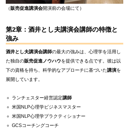
（
販売促進講演会
開演前の会場にて）
第2章：酒井とし夫講演会講師の特徴と
強み
酒井とし夫講演会講師
の最大の強みは、心理学を活用し
た独自の
販売促進ノウハウ
を提供できる点です。彼は以
下の資格を持ち、科学的なアプローチに基づいた
講演
を
展開しています。
ランチェスター経営認定
講師
米国NLP心理学ビジネスマスター
米国NLP心理学プラクティショナー
GCSコーチングコーチ