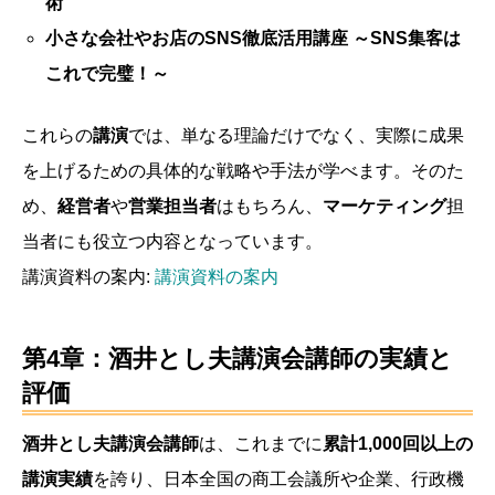
術
小さな会社やお店のSNS徹底活用講座 ～SNS集客は
これで完璧！～
これらの
講演
では、単なる理論だけでなく、実際に成果
を上げるための具体的な戦略や手法が学べます。そのた
め、
経営者
や
営業担当者
はもちろん、
マーケティング
担
当者にも役立つ内容となっています。
講演資料の案内:
講演資料の案内
第4章：酒井とし夫講演会講師の実績と
評価
酒井とし夫講演会講師
は、これまでに
累計1,000回以上の
講演実績
を誇り、日本全国の商工会議所や企業、行政機