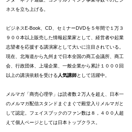
ネスを立ち上げる。
ビジネスE-Book、CD、セミナーDVDを５年間で１万３
９００本以上販売した情報起業家として、経営者や起業
志望者を応援する講演家として大いに注目されている。
現在、北海道から九州まで日本全国の商工会議所、商工
会、行政団体、上場企業、一般企業から累計１０００回
以上の講演依頼を受ける
人気講師
として活躍中。
メルマガ「商売心理学」は読者数２万人を超え、日本一
のメルマガ配信スタンドまぐまぐで殿堂入りメルマガと
して認定。フェイスブックのファン数は８，４００人超
えて個人ページとしては日本トップクラス。