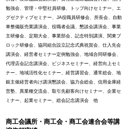
勉強会、管理・中堅社員研修、トップ向けセミナー、エ
グゼクティブセミナー、JA役職員研修会、所長会、自動
車整備販売業講演会、役職者会議、懇談会講演会、事業
主研修会、定期大会、事業部会、記念特別講演、関東ブ
ロック研修会、協同組合設立記念式典祝賀会、仕入先会
講演会、経営者セミナー定例勉強会、地域合同研修会、
代理店会記念講演会、ビジネスセミナー、経営向上セミ
ナー、地域活性化セミナー、経営講習会、通常総会、地
銀主催経営者向け講演懇談会、協力会総会、信用金庫経
営塾、異業種交流会、取引先顧客向けセミナー、企業セ
ミナー、起業セミナー、総会記念講演会 他
商工会議所・商工会・商工会連合会等講