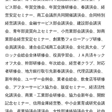
ビス部会、年賀交換会、年賀交換研修会、春講演会、経
営安定セミナー、商工会議所共同開催講演会、合同特別
経営講演会、金融サービス部会講演会、建設部会講演
会、青年部資質向上セミナー、小売業部会講演会、卸商
業部会経営安定セミナー、創業塾フォローアップ研修、
会員講演会、連合会広域商工会講演会、全社員大会、ブ
ロック会総会全体研修会、役員学習会、ＪＡ共済キック
オフ大会、幹部研修会、年次総会、経営者クラブ、対応
者研修会、地方銀行取引先新春講演会、代理店講演会、
新年例会、ユーザー会例会、業者会総会、飲食店等研修
会、アフターサービス協力会、販促セミナー、経済活性
化講演会、商業・工業部会研修会、協力会新年会、開館
記念セミナー、信用金庫経営塾、中小企業育成研究会講
演会、産業協議会講演会、女性部連絡協議会大会、社内