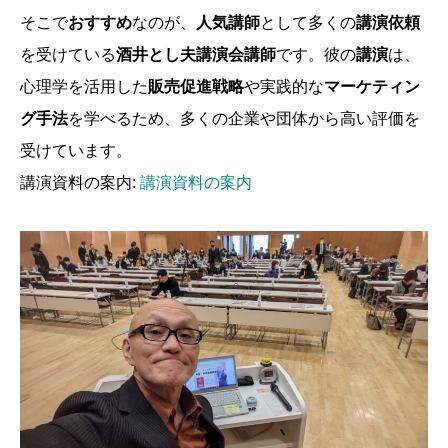
そこで
おすすめ
なのが、
人気講師
として多くの
講演依頼
を受けている
酒井とし夫講演会講師
です。彼の
講演
は、
心理学を活用した
販売促進戦略
や実践的な
マーケティン
グ手法
を学べるため、多くの企業や団体から高い評価を
受けています。
講演資料の案内:
講演資料の案内