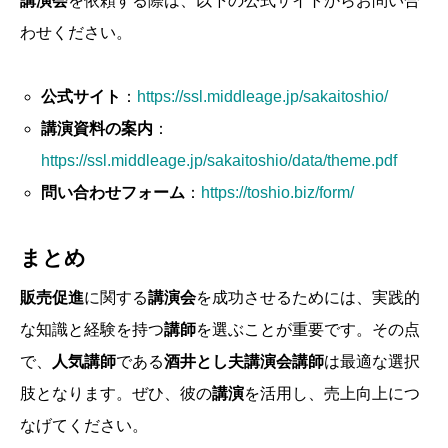
講演会
を依頼する際は、以下の公式サイトからお問い合
わせください。
公式サイト
：
https://ssl.middleage.jp/sakaitoshio/
講演資料の案内
：
https://ssl.middleage.jp/sakaitoshio/data/theme.pdf
問い合わせフォーム
：
https://toshio.biz/form/
まとめ
販売促進
に関する
講演会
を成功させるためには、実践的
な知識と経験を持つ
講師
を選ぶことが重要です。その点
で、
人気講師
である
酒井とし夫講演会講師
は最適な選択
肢となります。ぜひ、彼の
講演
を活用し、売上向上につ
なげてください。