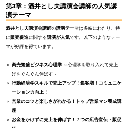
第3章：酒井とし夫講演会講師の人気講
演テーマ
酒井とし夫講演会講師
の
講演テーマ
は多岐にわたり、特
に
販売促進
に関する
講演が人気
です。以下のようなテー
マが好評を得ています。
商売繁盛ビジネス心理学
～心理学を取り入れて売上
げをぐんぐん伸ばす～
行動経済学スキルで売上アップ！集客増！コミュニケ
ーション力向上！
営業のコツと楽しさがわかる！トップ営業マン養成講
座
お金をかけずに売上を伸ばす！７つの広告宣伝・販促