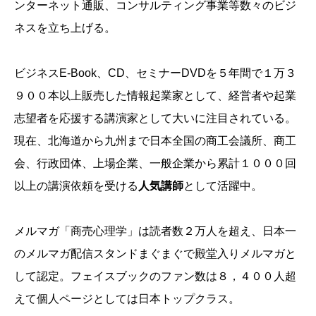
ンターネット通販、コンサルティング事業等数々のビジ
ネスを立ち上げる。
ビジネスE-Book、CD、セミナーDVDを５年間で１万３
９００本以上販売した情報起業家として、経営者や起業
志望者を応援する講演家として大いに注目されている。
現在、北海道から九州まで日本全国の商工会議所、商工
会、行政団体、上場企業、一般企業から累計１０００回
以上の講演依頼を受ける
人気講師
として活躍中。
メルマガ「商売心理学」は読者数２万人を超え、日本一
のメルマガ配信スタンドまぐまぐで殿堂入りメルマガと
して認定。フェイスブックのファン数は８，４００人超
えて個人ページとしては日本トップクラス。