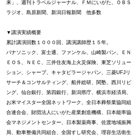
来」、週刊トラベルジャーナル、ＦＭにいがた、ＯＢＳ
ラジオ、島原新聞、新潟日報新聞 他多数
▼講演実績概要
累計講演回数１０００回、講演講師歴１５年。
パナソニック、富士通、ファンケル、山崎製パン、ＥＮ
ＥＯＳ、ＮＥＣ、三井住友海上火災保険、東芝ソリュー
ション、シャープ、キャタピラージャパン、三菱UFJリ
サーチ＆コンサルティング、船井総研、関塾、西川リビ
ング、仙台銀行、第四銀行、新潟県庁、横浜市経済局、
お米マイスター全国ネットワーク、全日本葬祭業協同組
合連合会、財団法人にいがた産業創造機構、日本能率協
会マネジメントセンター、日本製薬商事、佐渡地域振興
局、動車整備共同組合、全国すし研究会、理容生活衛生