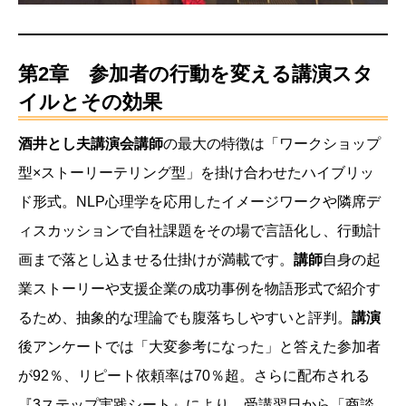
第2章 参加者の行動を変える講演スタ
イルとその効果
酒井とし夫講演会講師
の最大の特徴は「ワークショップ
型×ストーリーテリング型」を掛け合わせたハイブリッ
ド形式。NLP心理学を応用したイメージワークや隣席デ
ィスカッションで自社課題をその場で言語化し、行動計
画まで落とし込ませる仕掛けが満載です。
講師
自身の起
業ストーリーや支援企業の成功事例を物語形式で紹介す
るため、抽象的な理論でも腹落ちしやすいと評判。
講演
後アンケートでは「大変参考になった」と答えた参加者
が92％、リピート依頼率は70％超。さらに配布される
『3ステップ実践シート』により、受講翌日から「商談