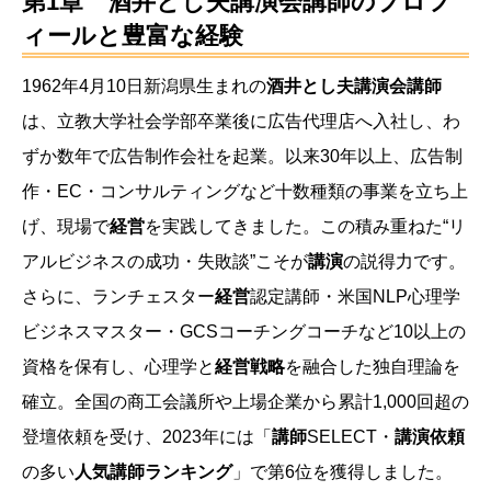
第1章 酒井とし夫講演会講師のプロフ
ィールと豊富な経験
1962年4月10日新潟県生まれの
酒井とし夫講演会講師
は、立教大学社会学部卒業後に広告代理店へ入社し、わ
ずか数年で広告制作会社を起業。以来30年以上、広告制
作・EC・コンサルティングなど十数種類の事業を立ち上
げ、現場で
経営
を実践してきました。この積み重ねた“リ
アルビジネスの成功・失敗談”こそが
講演
の説得力です。
さらに、ランチェスター
経営
認定講師・米国NLP心理学
ビジネスマスター・GCSコーチングコーチなど10以上の
資格を保有し、心理学と
経営戦略
を融合した独自理論を
確立。全国の商工会議所や上場企業から累計1,000回超の
登壇依頼を受け、2023年には「
講師
SELECT・
講演依頼
の多い
人気講師ランキング
」で第6位を獲得しました。