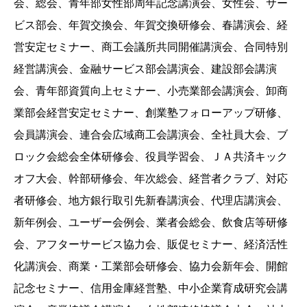
会、総会、青年部女性部周年記念講演会、女性会、サー
ビス部会、年賀交換会、年賀交換研修会、春講演会、経
営安定セミナー、商工会議所共同開催講演会、合同特別
経営講演会、金融サービス部会講演会、建設部会講演
会、青年部資質向上セミナー、小売業部会講演会、卸商
業部会経営安定セミナー、創業塾フォローアップ研修、
会員講演会、連合会広域商工会講演会、全社員大会、ブ
ロック会総会全体研修会、役員学習会、ＪＡ共済キック
オフ大会、幹部研修会、年次総会、経営者クラブ、対応
者研修会、地方銀行取引先新春講演会、代理店講演会、
新年例会、ユーザー会例会、業者会総会、飲食店等研修
会、アフターサービス協力会、販促セミナー、経済活性
化講演会、商業・工業部会研修会、協力会新年会、開館
記念セミナー、信用金庫経営塾、中小企業育成研究会講