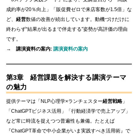
成約率が20％向上」「販促費ゼロで来店客数が1.5倍」な
ど、
経営
数値の改善が続出しています。動機づけだけに
終わらず“結果が出るまで伴走する”姿勢が高評価の理由
です。
→ 講演資料の案内:
講演資料の案内
第3章 経営課題を解決する講演テーマ
の魅力
提供テーマは「NLP心理学×ランチェスター
経営戦略
」
「ChatGPTビジネス活用」「行動経済学で売上アップ」
など常に時流を捉えつつ普遍性も兼備。たとえば
『ChatGPT革命で中小企業がいま実践すべき活用術』で