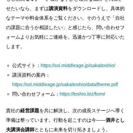
せたいなら、まずは
講演資料
をダウンロードし、具体的
なテーマや料金体系をご覧ください。そのうえで「自社
の課題に合うか相談したい」と感じたら、問い合わせフ
ォームよりお気軽にご連絡を。迅速かつ丁寧に対応いた
します。
公式サイト：
https://ssl.middleage.jp/sakaitoshio/
講演資料の案内：
https://ssl.middleage.jp/sakaitoshio/data/theme.pdf
問い合わせフォーム：
https://toshio.biz/form/
貴社の
経営課題
を共に解決し、次の成長ステージへ導く
準備は整っています。行動を起こすのは今――
酒井とし
夫講演会講師
とともに未来を切り拓きましょう。