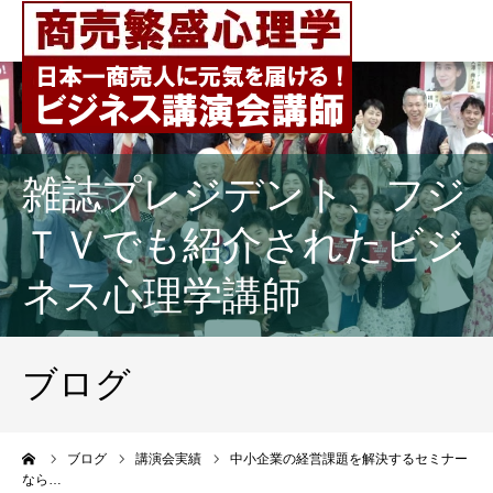
雑誌プレジデント、フジ
ＴＶでも紹介されたビジ
ネス心理学講師
ブログ
ーム
ブログ
講演会実績
中小企業の経営課題を解決するセミナー
なら…