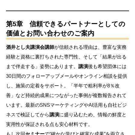
第5章 信頼できるパートナーとしての
価値とお問い合わせのご案内
酒井とし夫講演会講師
が信頼される理由は、豊富な実務
経験と資格に裏打ちされた専門性、そして「結果が出る
まで伴走する」姿勢にあります。
講演
後も希望団体には
30日間のフォローアップメールやオンライン相談を提供
し、施策の定着をサポート。「半年で粗利率が8％改
善」など持続的成果につながった事例が複数報告されて
います。最新のSNSマーケティングやAI活用も自社ビジ
ネスで検証してから
講演
に盛り込むため、情報の鮮度と
実用性が保証される点も安心材料です。
もし次回
セミナー
で“確かな学びと確実な成果”を両立さ