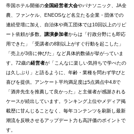
帝国ホテル開催の
全国経営者大会
やパナソニック、JA全
農、ファンケル、ENEOSなど名立たる企業・団体での
連続登壇に加え、自治体や商工団体では10回以上のリピ
ート依頼が多数。
講演参加者
からは「行政分野にも即応
用できた」「受講者の8割以上がすぐ行動を起こした」
「売上が3倍に伸びた」など具体的数値が挙がっていま
す。72歳の
経営者
が「こんなに楽しい気持ちで学べたの
は久しぶり」と語るように、年齢・業種を問わず学びと
喜びを提供。アンケート平均満足度は5点満点中4.8で
「酒井先生を推薦して良かった」と主催者が感謝される
ケースが続出しています。ランキング上位やメディア掲
載歴に甘んじることなく、毎年コンテンツを刷新し最新
潮流を反映させるアップデート力も高評価のポイントで
す。