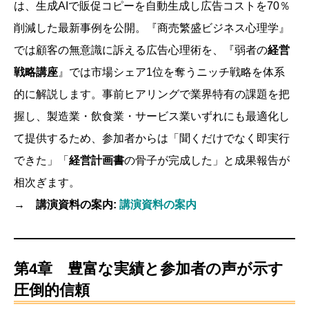
は、生成AIで販促コピーを自動生成し広告コストを70％
削減した最新事例を公開。『商売繁盛ビジネス心理学』
では顧客の無意識に訴える広告心理術を、『弱者の
経営
戦略講座
』では市場シェア1位を奪うニッチ戦略を体系
的に解説します。事前ヒアリングで業界特有の課題を把
握し、製造業・飲食業・サービス業いずれにも最適化し
て提供するため、参加者からは「聞くだけでなく即実行
できた」「
経営計画書
の骨子が完成した」と成果報告が
相次ぎます。
→ 講演資料の案内:
講演資料の案内
第4章 豊富な実績と参加者の声が示す
圧倒的信頼