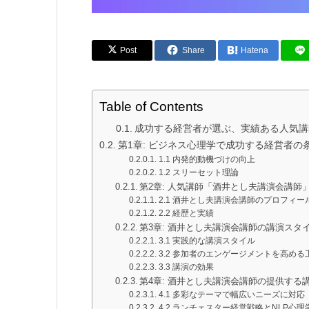
Post
Share
Hatena
Table of Contents
成功する経営者が選ぶ、実績ある人気講
第1章: ビジネス心理学で成功する経営者の
1.1 内発的動機づけの向上
1.2 スリーセット理論
第2章: 人気講師「酒井とし夫講演会講師
2.1 酒井とし夫講演会講師のプロフィー
2.2 経歴と実績
第3章: 酒井とし夫講演会講師の講演スタ
3.1 実践的な講演スタイル
3.2 参加者のエンゲージメントを高める
3.3 講演の効果
第4章: 酒井とし夫講演会講師の提供する
4.1 多彩なテーマで幅広いニーズに対応
4.2 ランチェスター経営戦略とNLP心