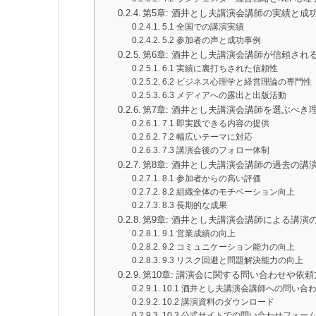
第5章: 酒井とし夫講演会講師の実績と成
5.1 全国での講演実績
5.2 参加者の声と成功事例
第6章: 酒井とし夫講演会講師が信頼され
6.1 実績に裏打ちされた信頼性
6.2 ビジネス心理学と経営理論の専門性
6.3 メディアへの露出と出版活動
第7章: 酒井とし夫講演会講師を選ぶべき
7.1 即実践できる内容の提供
7.2 幅広いテーマに対応
7.3 講演会後のフォロー体制
第8章: 酒井とし夫講演会講師の過去の講
8.1 参加者からの高い評価
8.2 組織全体のモチベーション向上
8.3 長期的な成果
第9章: 酒井とし夫講演会講師による講演
9.1 営業成績の向上
9.2 コミュニケーション能力の向上
9.3 リスク回避と問題解決能力の向上
第10章: 講演会に関する問い合わせや依頼
10.1 酒井とし夫講演会講師への問い合
10.2 講演資料のダウンロード
10.3 公式サイトでの問い合わせフォー