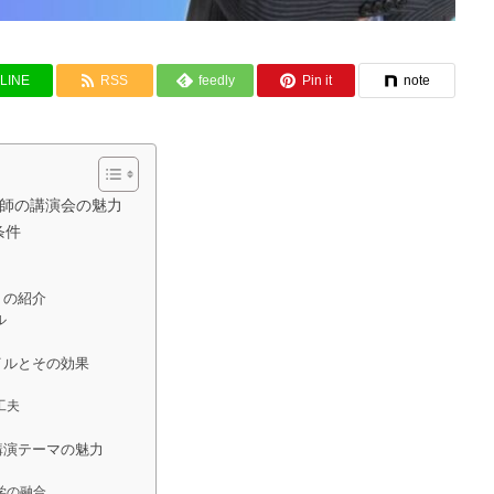
LINE
RSS
feedly
Pin it
note
師の講演会の魅力
条件
」の紹介
ル
イルとその効果
工夫
講演テーマの魅力
理学の融合