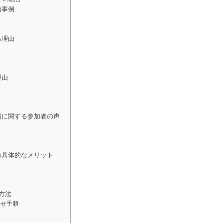
功事例
る理由
理由
演に関する参加者の声
の具体的なメリット
方法
わせ手順
ム