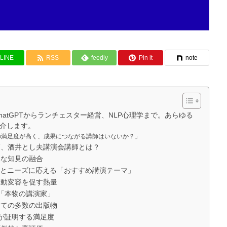
LINE
RSS
feedly
Pin it
note
ChatGPTからランチェスター経営、NLP心理学まで。あらゆる
介します。
の満足度が高く、成果につながる講師はいないか？」
師、酒井とし夫講演会講師とは？
的な知見の融合
時代とニーズに応える「おすすめ講演テーマ」
行動変容を促す熱量
る「本物の講演家」
しての多数の出版物
超が証明する満足度