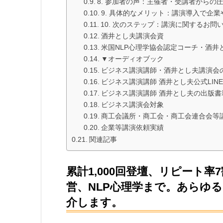
8. 参加者の声：主催者・受講者からの
9. 具体的なメリット：講演導入で企
10. 次のステップ：講演に関するお問
酒井とし夫講演会資
米国NLP心理学協会認定コーチ・酒井
▼オーディオブック
ビジネス講演講師・酒井とし夫講演会
ビジネス講演講師 酒井とし夫公式LINE
ビジネス講演講師 酒井とし夫の出版書
ビジネス講演会対象
商工会議所・商工会・商工会連合会等
企業等講演依頼実績
関連記事
累計1,000回登壇、リピート率
営、NLP心理学まで。あらゆ
介します。