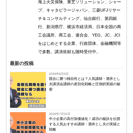
海上火災保険、東芝ソリューション、シャー
プ、キャタピラージャパン、三菱UFJリサー
チ＆コンサルティング、仙台銀行、第四銀
行、新潟県庁、横浜市経済局、日本全国の商
工会議所、商工会、連合会、YEG、JC、JCI
をはじめとする企業、行政団体、金融機関等
で多数。講演依頼も随時受付中。
最新の投稿
2026年8月3日
競合に勝つ独自性とは？人気講師・酒井とし
夫講演会講師の差別化戦略と圧倒的実績の秘
密
講演会実績
2026年7月31日
中小企業の高付加価値化！成功の秘訣を伝授
する人気おすすめ講師・酒井とし夫の実績と
戦略