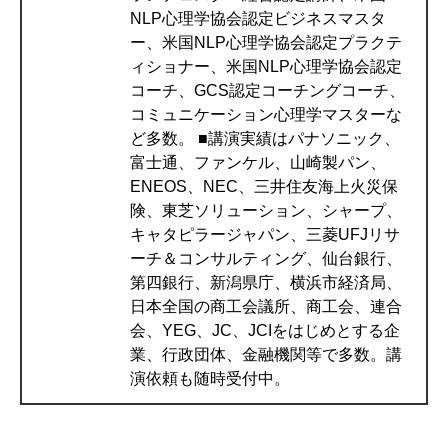
NLP心理学協会認定ビジネスマスタ
ー、米国NLP心理学協会認定プラクテ
ィショナー、米国NLP心理学協会認定
コーチ、GCS認定コーチングコーチ、
コミュニケーション心理学マスターな
ど多数。 ■講演実績はパナソニック、
富士通、ファンケル、山崎製パン、
ENEOS、NEC、三井住友海上火災保
険、東芝ソリューション、シャープ、
キャタピラージャパン、三菱UFJリサ
ーチ＆コンサルティング、仙台銀行、
第四銀行、新潟県庁、横浜市経済局、
日本全国の商工会議所、商工会、連合
会、YEG、JC、JCIをはじめとする企
業、行政団体、金融機関等で多数。講
演依頼も随時受付中。