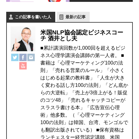
この記事を書いた人
最新の記事
米国NLP協会認定ビジネスコー
チ 酒井とし夫
■累計講演回数が1,000回を超えるビジ
ネス心理学講演会講師の第一人者。 ■
書籍は「心理マーケティング100の法
則」「売れる営業のルール」「小さく
はじめる起業の教科書」「人生が大き
く変わる話し方100の法則」「どん底か
らの大逆転」「売上が3倍上がる！販促
のコツ48」「売れるキャッチコピーが
スラスラ書ける本」「広告宣伝心理
術」他多数。（「心理マーケティング
100の法則」は韓国、台湾、モンゴルで
も翻訳出版されている） ■保有資格は
ランチェスター経営認定講師、米国