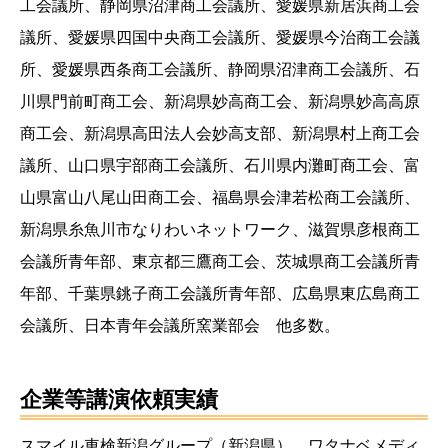
工会議所、静岡県沼津商工会議所、愛媛県新居浜商工会
議所、愛媛県四国中央商工会議所、愛媛県今治商工会議
所、愛媛県西条商工会議所、静岡県沼津商工会議所、石
川県門前町商工会、新潟県妙高商工会、新潟県妙高高原
商工会、新潟県高田法人会妙高支部、新潟県村上商工会
議所、山口県宇部商工会議所、石川県内灘町商工会、富
山県富山八尾山田商工会、福島県会津若松商工会議所、
新潟県糸魚川市なりわいネットワーク、滋賀県彦根商工
会議所青年部、東京都三鷹商工会、茨城県商工会議所青
年部、千葉県銚子商工会議所青年部、広島県東広島商工
会議所、日本青年会議所窯業部会 他多数。
企業等講演依頼実績
スマイル車検新潟グループ（新潟県）、ワタナベメディ