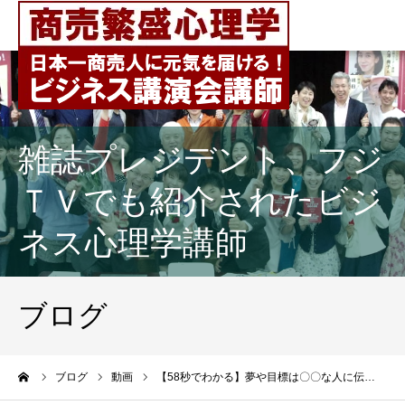
雑誌プレジデント、フジ
ＴＶでも紹介されたビジ
ネス心理学講師
ブログ
ーム
ブログ
動画
【58秒でわかる】夢や目標は〇〇な人に伝…