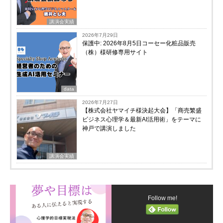
講演会実績
2026年7月29日
保護中: 2026年8月5日コーセー化粧品販売
（株）様研修専用サイト
data
2026年7月27日
【株式会社ヤマイチ様決起大会】「商売繁盛
ビジネス心理学＆最新AI活用術」をテーマに
神戸で講演しました
講演会実績
Follow me!