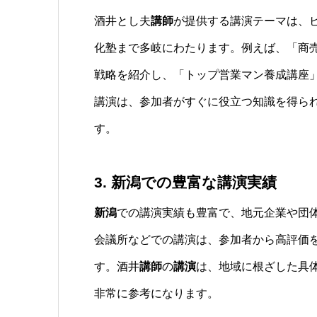
酒井とし夫
講師
が提供する講演テーマは、
化塾まで多岐にわたります。例えば、「商
戦略を紹介し、「トップ営業マン養成講座
講演は、参加者がすぐに役立つ知識を得ら
す。
3. 新潟での豊富な講演実績
新潟
での講演実績も豊富で、地元企業や団
会議所などでの講演は、参加者から高評価
す。酒井
講師
の
講演
は、地域に根ざした具
非常に参考になります。