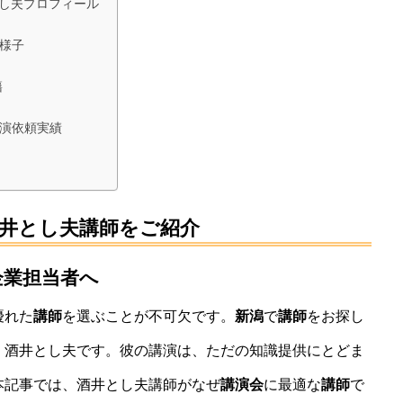
とし夫プロフィール
様子
籍
演依頼実績
井とし夫講師をご紹介
企業担当者へ
優れた
講師
を選ぶことが不可欠です。
新潟
で
講師
をお探し
・酒井とし夫です。彼の講演は、ただの知識提供にとどま
本記事では、酒井とし夫講師がなぜ
講演会
に最適な
講師
で