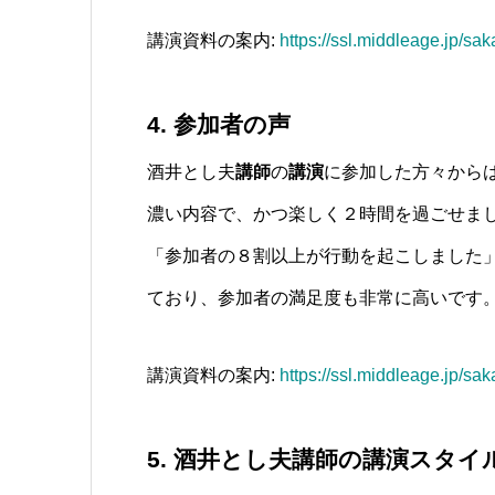
講演資料の案内:
https://ssl.middleage.jp/sa
4. 参加者の声
酒井とし夫
講師
の
講演
に参加した方々から
濃い内容で、かつ楽しく２時間を過ごせま
「参加者の８割以上が行動を起こしました
ており、参加者の満足度も非常に高いです
講演資料の案内:
https://ssl.middleage.jp/sa
5. 酒井とし夫講師の講演スタイ