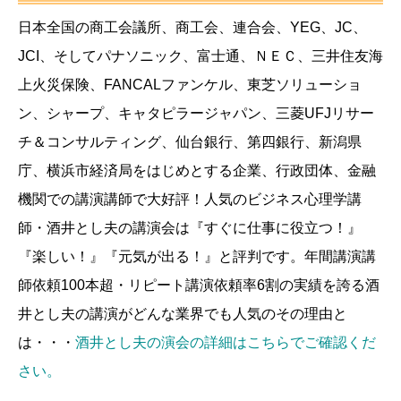
日本全国の商工会議所、商工会、連合会、YEG、JC、
JCI、そしてパナソニック、富士通、ＮＥＣ、三井住友海
上火災保険、FANCALファンケル、東芝ソリューショ
ン、シャープ、キャタピラージャパン、三菱UFJリサー
チ＆コンサルティング、仙台銀行、第四銀行、新潟県
庁、横浜市経済局をはじめとする企業、行政団体、金融
機関での講演講師で大好評！人気のビジネス心理学講
師・酒井とし夫の講演会は『すぐに仕事に役立つ！』
『楽しい！』『元気が出る！』と評判です。年間講演講
師依頼100本超・リピート講演依頼率6割の実績を誇る酒
井とし夫の講演がどんな業界でも人気のその理由と
は・・・
酒井とし夫の演会の詳細はこちらでご確認くだ
さい。