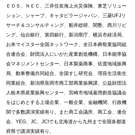
ＥＯＳ、ＮＥＣ、三井住友海上火災保険、東芝ソリュー
ション、シャープ、キャタピラージャパン、三菱UFJリ
サーチ＆コンサルティング、船井総研、関塾、西川リビ
ング、仙台銀行、第四銀行、新潟県庁、横浜市経済局、
お米マイスター全国ネットワーク、全日本葬祭業協同組
合連合会、財団法人にいがた産業創造機構、日本能率協
会マネジメントセンター、日本製薬商事、佐渡地域振興
局、動車整備共同組合、全国すし研究会、理容生活衛生
同業組合、新潟県長岡市商工部商業振興課、公益財団法
人栃木県産業振興センター、宮崎市地域雇用創造協議会
をはじめとする上場企業、一般企業、金融機関、行政機
関で多数講演実績有り。また商工会議所、商工会、連合
会、YEG、JC、JCIでも北海道から九州まで全国各都道
府県で講演実績有り。