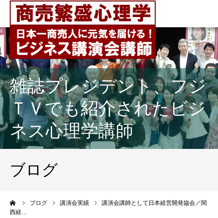
雑誌プレジデント、フジ
ＴＶでも紹介されたビジ
ネス心理学講師
ブログ
ーム
ブログ
講演会実績
講演会講師として日本経営開発協会／関
西経…