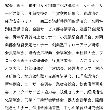
究会、総会、青年部女性部周年記念講演会、女性会、サ
ービス部会、年賀交換会、年賀交換研修会、春講演会、
経営安定セミナー、商工会議所共同開催講演会、合同特
別経営講演会、金融サービス部会講演会、建設部会講演
会、青年部資質向上セミナー、小売業部会講演会、卸商
業部会経営安定セミナー、創業塾フォローアップ研修、
会員講演会、連合会広域商工会講演会、全社員大会、ブ
ロック会総会全体研修会、役員学習会、ＪＡ共済キック
オフ大会、幹部研修会、年次総会、経営者クラブ、対応
者研修会、地方銀行取引先新春講演会、代理店講演会、
新年例会、ユーザー会例会、業者会総会、飲食店等研修
会、アフターサービス協力会、販促セミナー、経済活性
化講演会、商業・工業部会研修会、協力会新年会、開館
記念セミナー、信用金庫経営塾、中小企業育成研究会講