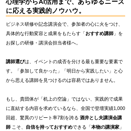
心理学からAI活用まで、あらゆるニーズ
に応える実践的ノウハウ。
ビジネス研修や記念講演会で、参加者の心に火をつけ、
具体的な行動変容と成果をもたらす「
おすすめ講師
」を
お探しの研修・講演会担当者様へ。
講師選び
は、イベントの成否を分ける最も重要な要素で
す。「参加して良かった」「明日から実践したい」と心
から思える講師を見つけるのは容易ではありません。
もし、貴団体が「机上の空論」ではない、実践的で成果
に直結する内容を求めているなら、全国で登壇実績1,000
回超、驚異のリピート率7割を誇る
酒井とし夫講演会講
師
こそ、
自信を持っておすすめ
できる「
本物の講演家
」