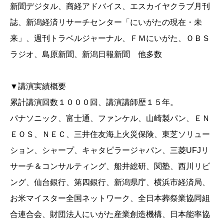
新聞デジタル、商経アドバイス、エスカイヤクラブ月刊
誌、新潟経済リサーチセンター「にいがたの現在・未
来」、週刊トラベルジャーナル、ＦＭにいがた、ＯＢＳ
ラジオ、島原新聞、新潟日報新聞 他多数
▼講演実績概要
累計講演回数１０００回、講演講師歴１５年。
パナソニック、富士通、ファンケル、山崎製パン、ＥＮ
ＥＯＳ、ＮＥＣ、三井住友海上火災保険、東芝ソリュー
ション、シャープ、キャタピラージャパン、三菱UFJリ
サーチ＆コンサルティング、船井総研、関塾、西川リビ
ング、仙台銀行、第四銀行、新潟県庁、横浜市経済局、
お米マイスター全国ネットワーク、全日本葬祭業協同組
合連合会、財団法人にいがた産業創造機構、日本能率協