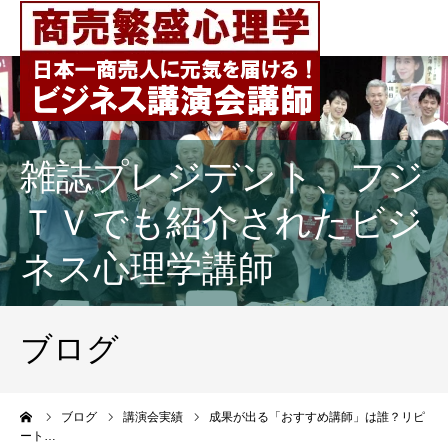
雑誌プレジデント、フジ
ＴＶでも紹介されたビジ
ネス心理学講師
ブログ
ーム
ブログ
講演会実績
成果が出る「おすすめ講師」は誰？リピ
ート…