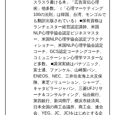
スラスラ書ける本」「広告宣伝心理
術」他多数。（「心理マーケティング
100の法則」は韓国、台湾、モンゴルで
も翻訳出版されている） ■保有資格は
ランチェスター経営認定講師、米国
NLP心理学協会認定ビジネスマスタ
ー、米国NLP心理学協会認定プラクテ
ィショナー、米国NLP心理学協会認定
コーチ、GCS認定コーチングコーチ、
コミュニケーション心理学マスターな
ど多数。 ■講演実績はパナソニック、
富士通、ファンケル、山崎製パン、
ENEOS、NEC、三井住友海上火災保
険、東芝ソリューション、シャープ、
キャタピラージャパン、三菱UFJリサ
ーチ＆コンサルティング、仙台銀行、
第四銀行、新潟県庁、横浜市経済局、
日本全国の商工会議所、商工会、連合
会、YEG、JC、JCIをはじめとする企