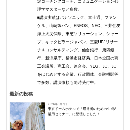
定コーチングコーチ、コミュニケーション心
理学マスターなど多数。
■講演実績はパナソニック、富士通、ファン
ケル、山崎製パン、ENEOS、NEC、三井住友
海上火災保険、東芝ソリューション、シャー
プ、キャタピラージャパン、三菱UFJリサー
チ＆コンサルティング、仙台銀行、第四銀
行、新潟県庁、横浜市経済局、日本全国の商
工会議所、商工会、連合会、YEG、JC、JCI
をはじめとする企業、行政団体、金融機関等
で多数。講演依頼も随時受付中。
最新の投稿
2026年8月7日
東京ドームホテルで「経営者のための生成AI
活用セミナー」に登壇しました！