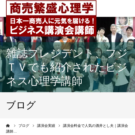
雑誌プレジデント、フジ
ＴＶでも紹介されたビジ
ネス心理学講師
ブログ
ーム
ブログ
講演会実績
講演会料金で人気の酒井とし夫｜講演会
講師…