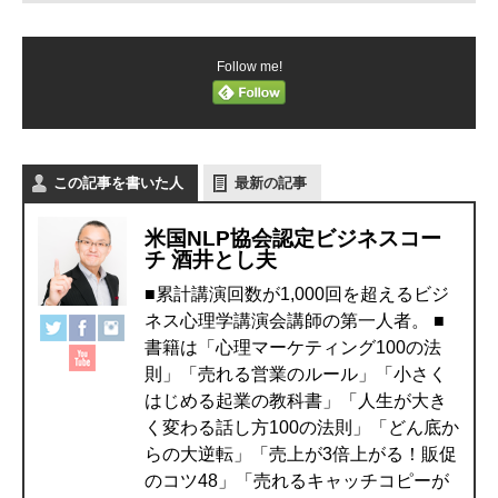
Follow me!
この記事を書いた人
最新の記事
米国NLP協会認定ビジネスコー
チ 酒井とし夫
■累計講演回数が1,000回を超えるビジ
ネス心理学講演会講師の第一人者。 ■
書籍は「心理マーケティング100の法
則」「売れる営業のルール」「小さく
はじめる起業の教科書」「人生が大き
く変わる話し方100の法則」「どん底か
らの大逆転」「売上が3倍上がる！販促
のコツ48」「売れるキャッチコピーが