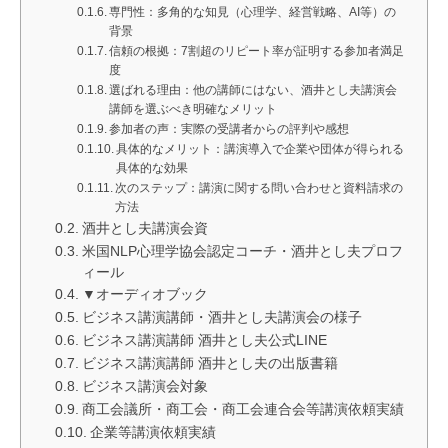
専門性：多角的な知見（心理学、経営戦略、AI等）の
背景
信頼の根拠：7割超のリピート率が証明する参加者満足
度
選ばれる理由：他の講師にはない、酒井とし夫講演会
講師を選ぶべき明確なメリット
参加者の声：実際の受講者からの評判や感想
具体的なメリット：講演導入で企業や団体が得られる
具体的な効果
次のステップ：講演に関する問い合わせと資料請求の
方法
酒井とし夫講演会資
米国NLP心理学協会認定コーチ・酒井とし夫プロフ
ィール
▼オーディオブック
ビジネス講演講師・酒井とし夫講演会の様子
ビジネス講演講師 酒井とし夫公式LINE
ビジネス講演講師 酒井とし夫の出版書籍
ビジネス講演会対象
商工会議所・商工会・商工会連合会等講演依頼実績
企業等講演依頼実績