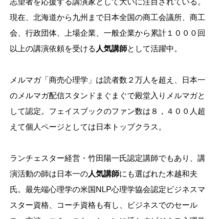
志望者を応援する講演家として大いに注目されている。
現在、北海道から九州まで日本全国の商工会議所、商工
会、行政団体、上場企業、一般企業から累計１０００回
以上の講演依頼を受ける
人気講師
として活躍中。
メルマガ「商売心理学」は読者数２万人を超え、日本一
のメルマガ配信スタンドまぐまぐで殿堂入りメルマガと
して認定。フェイスブックのファン数は８，４００人超
えて個人ページとしては日本トップクラス。
ランチェスター経営・竹田陽一氏認定講師でもあり、講
演活動の師は日本一の
人気講師
にも選ばれた木越和夫
氏。最先端心理学の米国NLP心理学協会認定ビジネスマ
スター資格、コーチ資格も有し、ビジネスでのセール