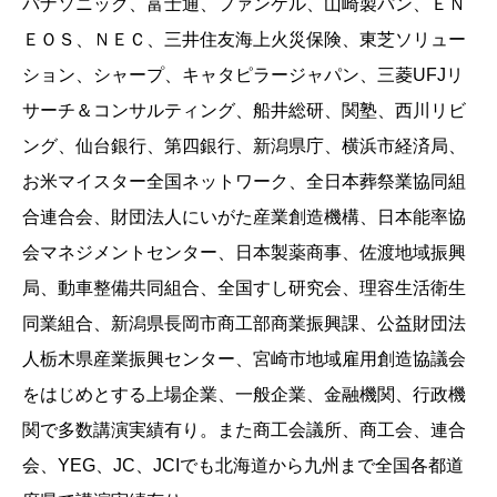
パナソニック、富士通、ファンケル、山崎製パン、ＥＮ
ＥＯＳ、ＮＥＣ、三井住友海上火災保険、東芝ソリュー
ション、シャープ、キャタピラージャパン、三菱UFJリ
サーチ＆コンサルティング、船井総研、関塾、西川リビ
ング、仙台銀行、第四銀行、新潟県庁、横浜市経済局、
お米マイスター全国ネットワーク、全日本葬祭業協同組
合連合会、財団法人にいがた産業創造機構、日本能率協
会マネジメントセンター、日本製薬商事、佐渡地域振興
局、動車整備共同組合、全国すし研究会、理容生活衛生
同業組合、新潟県長岡市商工部商業振興課、公益財団法
人栃木県産業振興センター、宮崎市地域雇用創造協議会
をはじめとする上場企業、一般企業、金融機関、行政機
関で多数講演実績有り。また商工会議所、商工会、連合
会、YEG、JC、JCIでも北海道から九州まで全国各都道