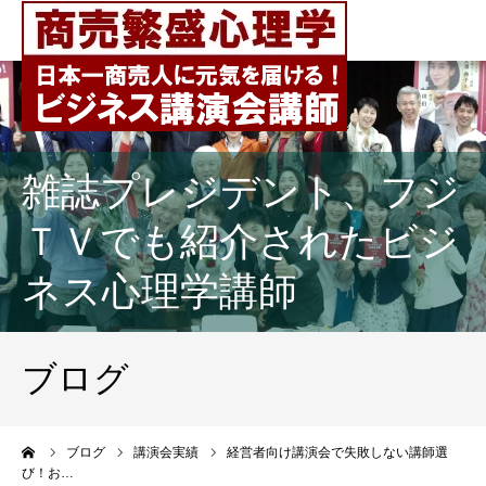
雑誌プレジデント、フジ
ＴＶでも紹介されたビジ
ネス心理学講師
ブログ
ーム
ブログ
講演会実績
経営者向け講演会で失敗しない講師選
び！お…