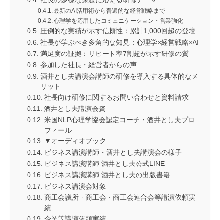
社長の多様な課題に応える研修テーマ
最新のAI活用術から普遍的な経営戦略まで
心理学を応用したコミュニケーション・営業強化
圧倒的な実績が示す信頼性：累計1,000回超の登壇
社長が学ぶべき多角的な知見：心理学×経営戦略×AI
満足度の証拠：リピート率7割超が示す研修の質
参加した社長・経営者からの声
酒井とし夫講演会講師の研修を導入する具体的なメ
リット
社長向け研修に関するお問い合わせと資料請求
酒井とし夫講演会資
米国NLP心理学協会認定コーチ・酒井とし夫プロ
フィール
▼オーディオブック
ビジネス講演講師・酒井とし夫講演会の様子
ビジネス講演講師 酒井とし夫公式LINE
ビジネス講演講師 酒井とし夫の出版書籍
ビジネス講演会対象
商工会議所・商工会・商工会連合会等講演依頼実
績
企業等講演依頼実績