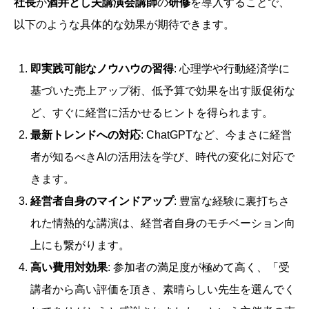
社長
が
酒井とし夫講演会講師
の
研修
を導入することで、
以下のような具体的な効果が期待できます。
即実践可能なノウハウの習得
: 心理学や行動経済学に
基づいた売上アップ術、低予算で効果を出す販促術な
ど、すぐに経営に活かせるヒントを得られます。
最新トレンドへの対応
: ChatGPTなど、今まさに経営
者が知るべきAIの活用法を学び、時代の変化に対応で
きます。
経営者自身のマインドアップ
: 豊富な経験に裏打ちさ
れた情熱的な講演は、経営者自身のモチベーション向
上にも繋がります。
高い費用対効果
: 参加者の満足度が極めて高く、「受
講者から高い評価を頂き、素晴らしい先生を選んでく