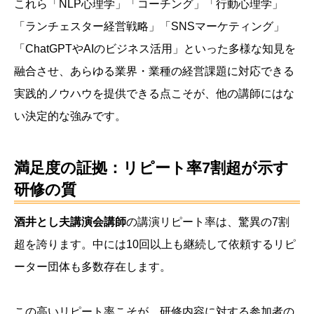
これら「NLP心理学」「コーチング」「行動心理学」
「ランチェスター経営戦略」「SNSマーケティング」
「ChatGPTやAIのビジネス活用」といった多様な知見を
融合させ、あらゆる業界・業種の経営課題に対応できる
実践的ノウハウを提供できる点こそが、他の講師にはな
い決定的な強みです。
満足度の証拠：リピート率7割超が示す
研修の質
酒井とし夫講演会講師
の講演リピート率は、驚異の7割
超を誇ります。中には10回以上も継続して依頼するリピ
ーター団体も多数存在します。
この高いリピート率こそが、研修内容に対する参加者の