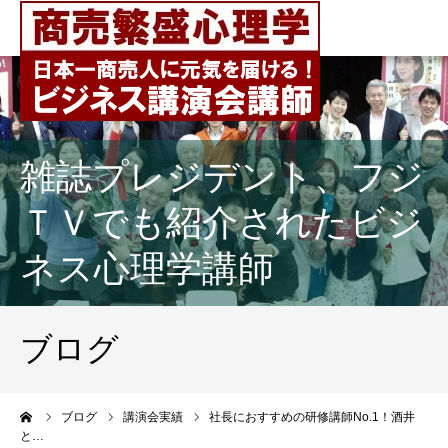
雑誌プレジデント、フジ
ＴＶでも紹介されたビジ
ネス心理学講師
ブログ
ーム
ブログ
講演会実績
社長におすすめの研修講師No.1！酒井
と…