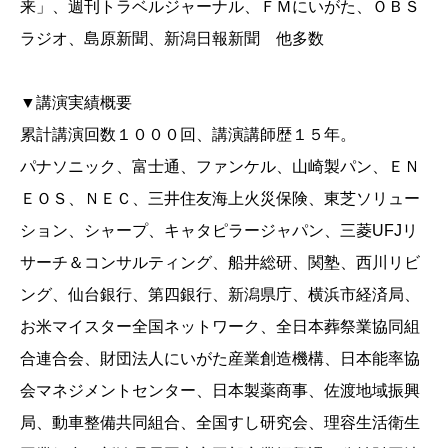
来」、週刊トラベルジャーナル、ＦＭにいがた、ＯＢＳ
ラジオ、島原新聞、新潟日報新聞 他多数
▼講演実績概要
累計講演回数１０００回、講演講師歴１５年。
パナソニック、富士通、ファンケル、山崎製パン、ＥＮ
ＥＯＳ、ＮＥＣ、三井住友海上火災保険、東芝ソリュー
ション、シャープ、キャタピラージャパン、三菱UFJリ
サーチ＆コンサルティング、船井総研、関塾、西川リビ
ング、仙台銀行、第四銀行、新潟県庁、横浜市経済局、
お米マイスター全国ネットワーク、全日本葬祭業協同組
合連合会、財団法人にいがた産業創造機構、日本能率協
会マネジメントセンター、日本製薬商事、佐渡地域振興
局、動車整備共同組合、全国すし研究会、理容生活衛生