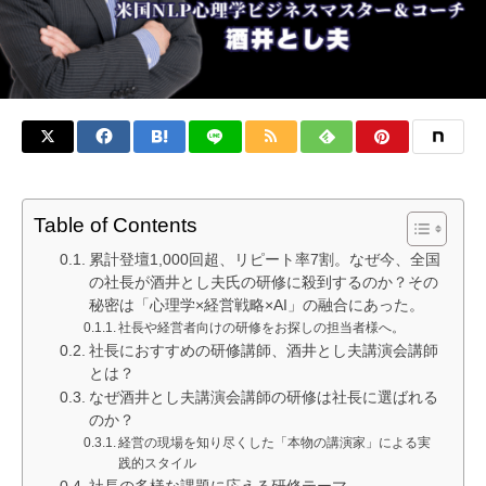
Table of Contents
累計登壇1,000回超、リピート率7割。なぜ今、全国
の社長が酒井とし夫氏の研修に殺到するのか？その
秘密は「心理学×経営戦略×AI」の融合にあった。
社長や経営者向けの研修をお探しの担当者様へ。
社長におすすめの研修講師、酒井とし夫講演会講師
とは？
なぜ酒井とし夫講演会講師の研修は社長に選ばれる
のか？
経営の現場を知り尽くした「本物の講演家」による実
践的スタイル