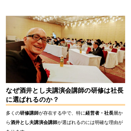
なぜ酒井とし夫講演会講師の研修は社長
に選ばれるのか？
多くの
研修講師
が存在する中で、特に
経営者・社長
層か
ら
酒井とし夫講演会講師
が選ばれるのには明確な理由が