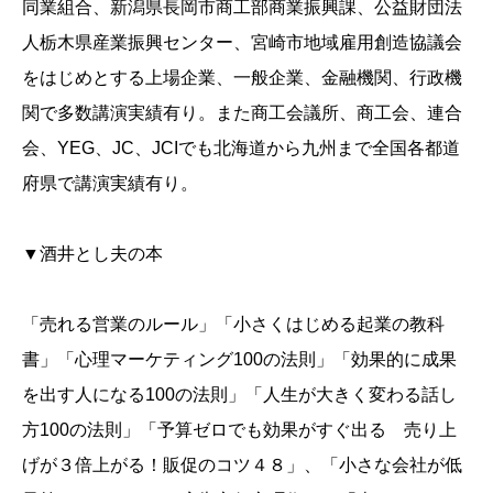
同業組合、新潟県長岡市商工部商業振興課、公益財団法
人栃木県産業振興センター、宮崎市地域雇用創造協議会
をはじめとする上場企業、一般企業、金融機関、行政機
関で多数講演実績有り。また商工会議所、商工会、連合
会、YEG、JC、JCIでも北海道から九州まで全国各都道
府県で講演実績有り。
▼酒井とし夫の本
「売れる営業のルール」「小さくはじめる起業の教科
書」「心理マーケティング100の法則」「効果的に成果
を出す人になる100の法則」「人生が大きく変わる話し
方100の法則」「予算ゼロでも効果がすぐ出る 売り上
げが３倍上がる！販促のコツ４８」、「小さな会社が低