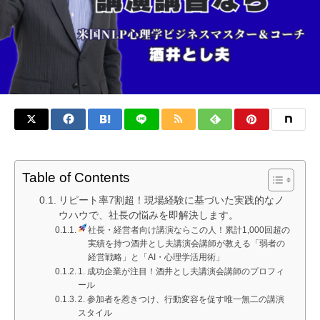
Table of Contents
リピート率7割超！現場経験に基づいた実践的なノ
ウハウで、社長の悩みを即解決します。
社長・経営者向け講演ならこの人！累計1,000回超の
実績を持つ酒井とし夫講演会講師が教える「弱者の
経営戦略」と「AI・心理学活用術」
1. 成功企業が注目！酒井とし夫講演会講師のプロフィ
ール
2. 参加者を惹きつけ、行動変容を促す唯一無二の講演
スタイル