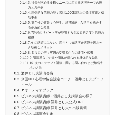
3. 社長が求める多様なニーズに応える講演テーマの魅
力と具体例
4. 圧倒的な信頼の証：累計1,000回以上の登壇実績と成
功事例
5. 専門性の背景：心理学、経営戦略、AI活用を統合す
る多角的な知見
6. 7割超のリピート率が証明する参加者満足度と信頼の
根拠
7. 他の講師にはない、酒井とし夫講演会講師を選ぶべ
き明確なメリット
8. 参加者の声：実際の受講者からの評価や感想
9. 講演導入で企業や団体が得られる具体的な効果
10. 次のステップ：講演に関する問い合わせと資料請
求の方法
酒井とし夫講演会資
米国NLP心理学協会認定コーチ・酒井とし夫プロフ
ィール
▼オーディオブック
ビジネス講演講師・酒井とし夫講演会の様子
ビジネス講演講師 酒井とし夫公式LINE
ビジネス講演講師 酒井とし夫の出版書籍
ビジネス講演会対象