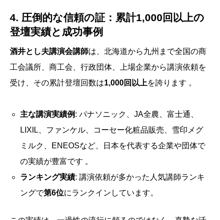
4. 圧倒的な信頼の証：累計1,000回以上の
登壇実績と成功事例
酒井とし夫講演会講師
は、北海道から九州まで全国の商
工会議所、商工会、行政団体、上場企業から講演依頼を
受け、その累計登壇回数は
1,000回以上
を誇ります 。
主な講演実績例
: パナソニック、JA全農、富士通、
LIXIL、ファンケル、コーセー化粧品販売、雪印メグ
ミルク、ENEOSなど、日本を代表する企業や団体で
の実績が豊富です 。
ランキング実績
: 講演依頼が多かった人気講師ランキ
ングで
第6位
にランクインしています。