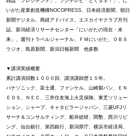
雑誌「プレジデント」、フジテレビ「とくダネ！」、に
いがた産業創造機構NOCOPRESS、日本経済新聞、朝日
新聞デジタル、商経アドバイス、エスカイヤクラブ月刊
誌、新潟経済リサーチセンター「にいがたの現在・未
来」、週刊トラベルジャーナル、ＦＭにいがた、ＯＢＳ
ラジオ、島原新聞、新潟日報新聞 他多数
▼講演実績概要
累計講演回数１０００回、講演講師歴１５年。
パナソニック、富士通、ファンケル、山崎製パン、ＥＮ
ＥＯＳ、ＮＥＣ、三井住友海上火災保険、東芝ソリュー
ション、シャープ、キャタピラージャパン、三菱UFJリ
サーチ＆コンサルティング、船井総研、関塾、西川リビ
ング、仙台銀行、第四銀行、新潟県庁、横浜市経済局、