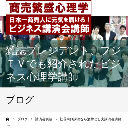
雑誌プレジデント、フジ
ＴＶでも紹介されたビジ
ネス心理学講師
ブログ
ーム
ブログ
講演会実績
社長向け講演なら酒井とし夫講演会講師
|…