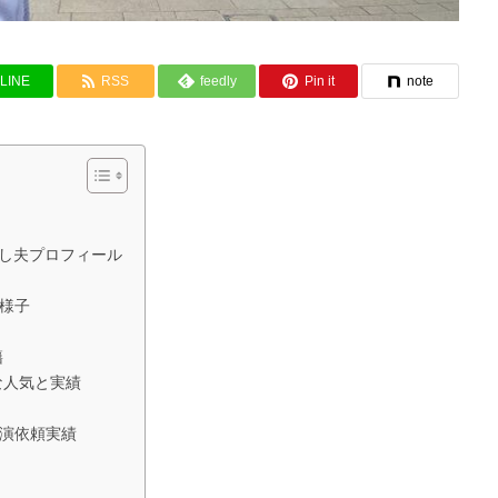
LINE
RSS
feedly
Pin it
note
とし夫プロフィール
様子
籍
な人気と実績
演依頼実績