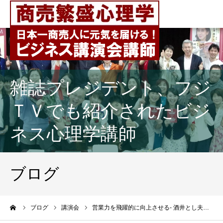
雑誌プレジデント、フジ
ＴＶでも紹介されたビジ
ネス心理学講師
ブログ
ーム
ブログ
講演会
営業力を飛躍的に向上させる- 酒井とし夫…