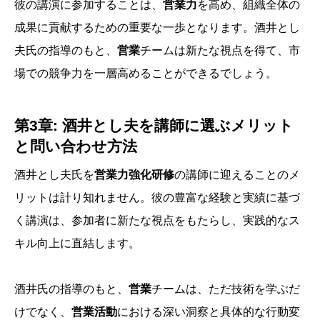
彼の講演に参加することは、
営業力
を高め、組織全体の
成果に貢献するための重要な一歩となります。酒井とし
夫氏の指導のもと、
営業
チームは新たな視点を得て、市
場での競争力を一層高めることができるでしょう。
第3章: 酒井とし夫を講師に選ぶメリット
と問い合わせ方法
酒井とし夫氏を
営業力強化研修
の講師に迎えることのメ
リットは計り知れません。彼の豊富な経験と実績に基づ
く講演は、参加者に新たな視点をもたらし、実践的なス
キル向上に直結します。
酒井氏の指導のもと、
営業
チームは、ただ技術を学ぶだ
けでなく、
営業活動
における深い洞察と具体的な行動変