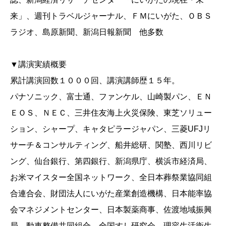
来」、週刊トラベルジャーナル、ＦＭにいがた、ＯＢＳ
ラジオ、島原新聞、新潟日報新聞 他多数
▼講演実績概要
累計講演回数１０００回、講演講師歴１５年。
パナソニック、富士通、ファンケル、山崎製パン、ＥＮ
ＥＯＳ、ＮＥＣ、三井住友海上火災保険、東芝ソリュー
ション、シャープ、キャタピラージャパン、三菱UFJリ
サーチ＆コンサルティング、船井総研、関塾、西川リビ
ング、仙台銀行、第四銀行、新潟県庁、横浜市経済局、
お米マイスター全国ネットワーク、全日本葬祭業協同組
合連合会、財団法人にいがた産業創造機構、日本能率協
会マネジメントセンター、日本製薬商事、佐渡地域振興
局、動車整備共同組合、全国すし研究会、理容生活衛生