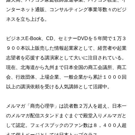
ンターネット通販、コンサルティング事業等数々のビジ
ネスを立ち上げる。
ビジネスE-Book、CD、セミナーDVDを５年間で１万３
９００本以上販売した情報起業家として、経営者や起業
志望者を応援する講演家として大いに注目されている。
現在、北海道から九州まで日本全国の商工会議所、商工
会、行政団体、上場企業、一般企業から累計１０００回
以上の講演依頼を受ける人気講師として活躍中。
メルマガ「商売心理学」は読者数２万人を超え、日本一
のメルマガ配信スタンドまぐまぐで殿堂入りメルマガと
して認定。フェイスブックのファン数は８，４００人超
えて個人ページとしては日本トップクラス。