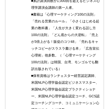
■累計講演回数が1,000回を超えるビジネス心
理学講演会講師の第一人者。
■書籍は「心理マーケティング100の法則」
「売れる営業のルール」「小さくはじめる起
業の教科書」「人生が大きく変わる話し方
100の法則」「どん底からの大逆転」「売上
が3倍上がる！販促のコツ48」「売れるキャ
ッチコピーがスラスラ書ける本」「広告宣伝
心理術」他多数。（「心理マーケティング
100の法則」は韓国、台湾、モンゴルでも翻
訳出版されている）
■保有資格はランチェスター経営認定講師、
米国NLP心理学協会認定ビジネスマスター、
米国NLP心理学協会認定プラクティショナ
ー、米国NLP心理学協会認定コーチ、GCS認
定コーチングコーチ、コミュニケーション心