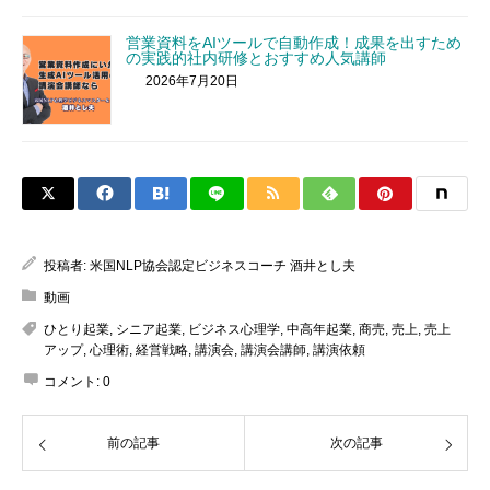
営業資料をAIツールで自動作成！成果を出すため
の実践的社内研修とおすすめ人気講師
2026年7月20日
投稿者:
米国NLP協会認定ビジネスコーチ 酒井とし夫
動画
ひとり起業
,
シニア起業
,
ビジネス心理学
,
中高年起業
,
商売
,
売上
,
売上
アップ
,
心理術
,
経営戦略
,
講演会
,
講演会講師
,
講演依頼
コメント:
0
前の記事
次の記事