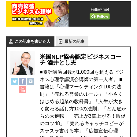
Follow me!
この記事を書いた人
最新の記事
米国NLP協会認定ビジネスコー
チ 酒井とし夫
■累計講演回数が1,000回を超えるビジ
ネス心理学講演会講師の第一人者。 ■
書籍は「心理マーケティング100の法
則」「売れる営業のルール」「小さく
はじめる起業の教科書」「人生が大き
く変わる話し方100の法則」「どん底か
らの大逆転」「売上が3倍上がる！販促
のコツ48」「売れるキャッチコピーが
スラスラ書ける本」「広告宣伝心理