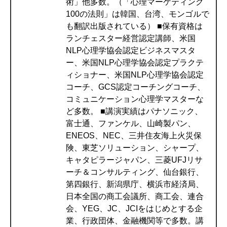
術」他多数。（「心理マーケティング
100の法則」は韓国、台湾、モンゴルで
も翻訳出版されている） ■保有資格は
ランチェスター経営認定講師、米国
NLP心理学協会認定ビジネスマスタ
ー、米国NLP心理学協会認定プラクテ
ィショナー、米国NLP心理学協会認定
コーチ、GCS認定コーチングコーチ、
コミュニケーション心理学マスターな
ど多数。 ■講演実績はパナソニック、
富士通、ファンケル、山崎製パン、
ENEOS、NEC、三井住友海上火災保
険、東芝ソリューション、シャープ、
キャタピラージャパン、三菱UFJリサ
ーチ＆コンサルティング、仙台銀行、
第四銀行、新潟県庁、横浜市経済局、
日本全国の商工会議所、商工会、連合
会、YEG、JC、JCIをはじめとする企
業、行政団体、金融機関等で多数。講