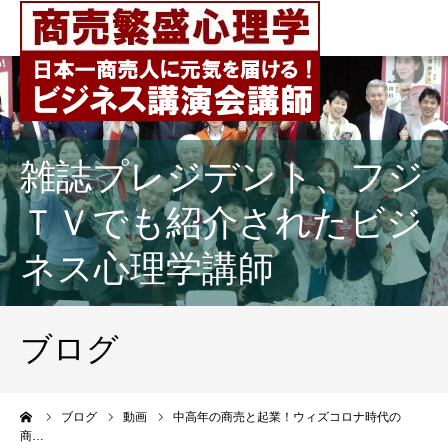
雑誌プレジデント、フジ
ＴＶでも紹介されたビジ
ネス心理学講師
ブログ
ーム
ブログ
動画
中高年の商売と起業！ウィズコロナ時代の
商…