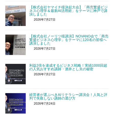
【株式会社ヤマイチ様決起大会】「商売繁盛ビジ
ネス心理学＆最新AI活用術」をテーマに神戸で講
演しました
2026年7月27日
【株式会社ノーリツ様講演】NOVANO会で「商売
繁盛ビジネス心理学」をテーマに120名の皆様へ
講演しました
2026年7月27日
利益2倍を達成するビジネス戦略！実績1000回超
の人気おすすめ講師・酒井とし夫の秘密
2026年7月27日
経営者が選ぶべきAIリテラシー講演会！人気と評
判で失敗しない講師の選び方
2026年7月24日