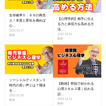
生存確率０．６％の商売
【心理学的】相手に伝え
人！本質と変化を掴めば
る力と表現力を高める方
心…
法…
2021.01.17
2022.01.14
動画
動画
ソーシャルディスタンス
【動画】即効で好かれる
時代の良い声とは？飛沫
心理スキル３選｜伝わる
を…
話…
2021.01.30
2023.12.13
動画
動画