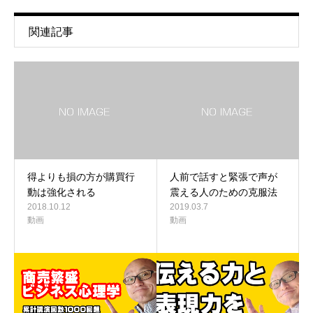
関連記事
得よりも損の方が購買行
人前で話すと緊張で声が
動は強化される
震える人のための克服法
2018.10.12
2019.03.7
動画
動画