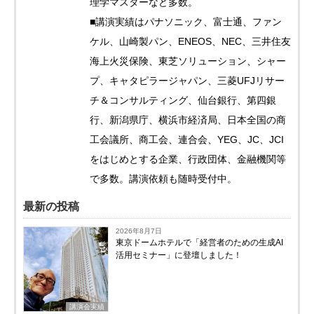
理学マスターなど多数。
■講演実績はパナソニック、富士通、ファン
ケル、山崎製パン、ENEOS、NEC、三井住友
海上火災保険、東芝ソリューション、シャー
プ、キャタピラージャパン、三菱UFJリサー
チ＆コンサルティング、仙台銀行、第四銀
行、新潟県庁、横浜市経済局、日本全国の商
工会議所、商工会、連合会、YEG、JC、JCI
をはじめとする企業、行政団体、金融機関等
で多数。講演依頼も随時受付中。
最新の投稿
2026年8月7日
東京ドームホテルで「経営者のための生成AI
活用セミナー」に登壇しました！
講演会実績