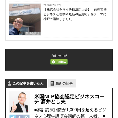
2026年7月27日
【株式会社ヤマイチ様決起大会】「商売繁盛
ビジネス心理学＆最新AI活用術」をテーマに
神戸で講演しました
講演会実績
Follow me!
この記事を書いた人
最新の記事
米国NLP協会認定ビジネスコー
チ 酒井とし夫
■累計講演回数が1,000回を超えるビジ
ネス心理学講演会講師の第一人者。 ■