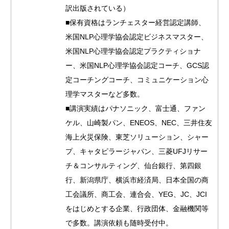
訳出版されている）
■保有資格はランチェスター経営認定講師、
米国NLP心理学協会認定ビジネスマスター、
米国NLP心理学協会認定プラクティショナ
ー、米国NLP心理学協会認定コーチ、GCS認
定コーチングコーチ、コミュニケーション心
理学マスターなど多数。
■講演実績はパナソニック、富士通、ファン
ケル、山崎製パン、ENEOS、NEC、三井住友
海上火災保険、東芝ソリューション、シャー
プ、キャタピラージャパン、三菱UFJリサー
チ＆コンサルティング、仙台銀行、第四銀
行、新潟県庁、横浜市経済局、日本全国の商
工会議所、商工会、連合会、YEG、JC、JCI
をはじめとする企業、行政団体、金融機関等
で多数。講演依頼も随時受付中。