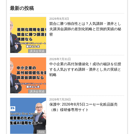
最新の投稿
2026年8月3日
競合に勝つ独自性とは？人気講師・酒井とし
夫講演会講師の差別化戦略と圧倒的実績の秘
密
講演会実績
2026年7月31日
中小企業の高付加価値化！成功の秘訣を伝授
する人気おすすめ講師・酒井とし夫の実績と
戦略
講演会実績
2026年7月29日
保護中: 2026年8月5日コーセー化粧品販売
（株）様研修専用サイト
data