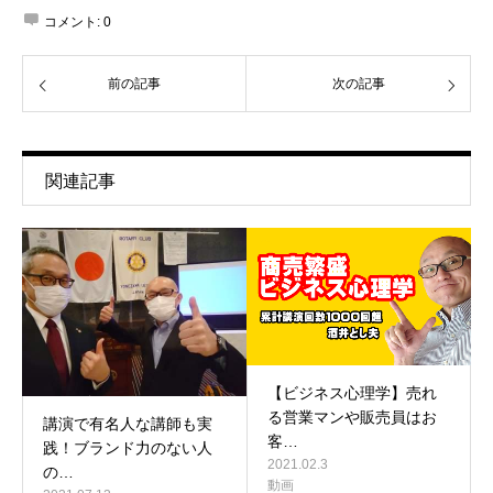
コメント:
0
前の記事
次の記事
関連記事
【ビジネス心理学】売れ
る営業マンや販売員はお
講演で有名人な講師も実
客…
践！ブランド力のない人
2021.02.3
の…
動画