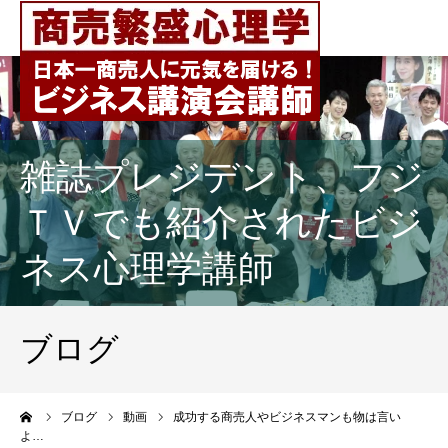
雑誌プレジデント、フジ
ＴＶでも紹介されたビジ
ネス心理学講師
ブログ
ーム
ブログ
動画
成功する商売人やビジネスマンも物は言い
よ…