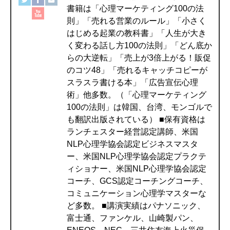
書籍は「心理マーケティング100の法
則」「売れる営業のルール」「小さく
はじめる起業の教科書」「人生が大き
く変わる話し方100の法則」「どん底か
らの大逆転」「売上が3倍上がる！販促
のコツ48」「売れるキャッチコピーが
スラスラ書ける本」「広告宣伝心理
術」他多数。（「心理マーケティング
100の法則」は韓国、台湾、モンゴルで
も翻訳出版されている） ■保有資格は
ランチェスター経営認定講師、米国
NLP心理学協会認定ビジネスマスタ
ー、米国NLP心理学協会認定プラクテ
ィショナー、米国NLP心理学協会認定
コーチ、GCS認定コーチングコーチ、
コミュニケーション心理学マスターな
ど多数。 ■講演実績はパナソニック、
富士通、ファンケル、山崎製パン、