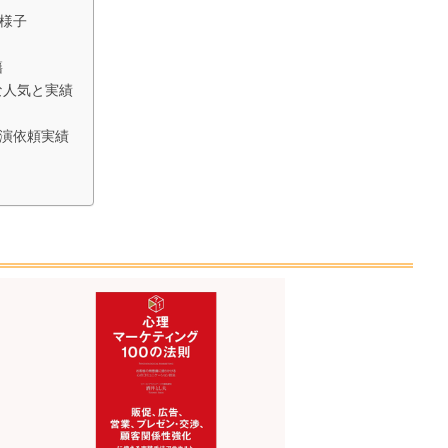
様子
籍
な人気と実績
演依頼実績