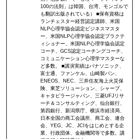
100の法則」は韓国、台湾、モンゴルで
も翻訳出版されている） ■保有資格は
ランチェスター経営認定講師、米国
NLP心理学協会認定ビジネスマスタ
ー、米国NLP心理学協会認定プラクテ
ィショナー、米国NLP心理学協会認定
コーチ、GCS認定コーチングコーチ、
コミュニケーション心理学マスターな
ど多数。 ■講演実績はパナソニック、
富士通、ファンケル、山崎製パン、
ENEOS、NEC、三井住友海上火災保
険、東芝ソリューション、シャープ、
キャタピラージャパン、三菱UFJリサ
ーチ＆コンサルティング、仙台銀行、
第四銀行、新潟県庁、横浜市経済局、
日本全国の商工会議所、商工会、連合
会、YEG、JC、JCIをはじめとする企
業、行政団体、金融機関等で多数。講