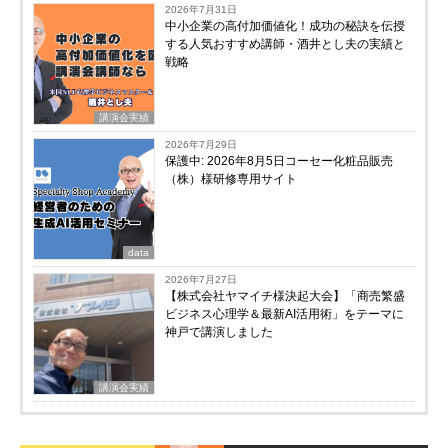
2026年7月31日
中小企業の高付加価値化！成功の秘訣を伝授
する人気おすすめ講師・酒井とし夫の実績と
戦略
講演会実績
2026年7月29日
保護中: 2026年8月5日コーセー化粧品販売
（株）様研修専用サイト
data
2026年7月27日
【株式会社ヤマイチ様決起大会】「商売繁盛
ビジネス心理学＆最新AI活用術」をテーマに
神戸で講演しました
講演会実績