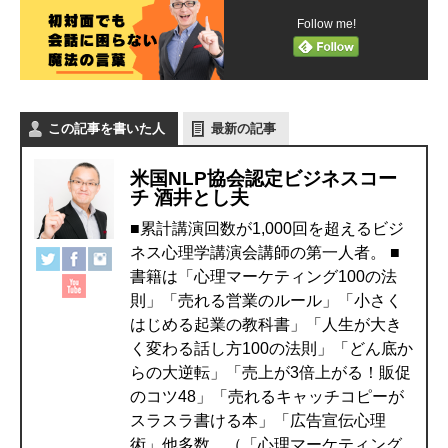
Follow me!
この記事を書いた人
最新の記事
米国NLP協会認定ビジネスコー
チ 酒井とし夫
■累計講演回数が1,000回を超えるビジ
ネス心理学講演会講師の第一人者。 ■
書籍は「心理マーケティング100の法
則」「売れる営業のルール」「小さく
はじめる起業の教科書」「人生が大き
く変わる話し方100の法則」「どん底か
らの大逆転」「売上が3倍上がる！販促
のコツ48」「売れるキャッチコピーが
スラスラ書ける本」「広告宣伝心理
術」他多数。（「心理マーケティング