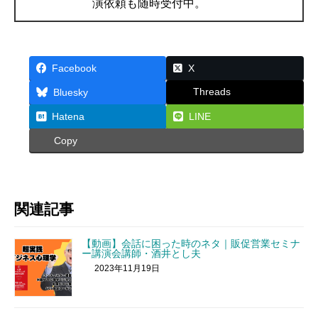
演依頼も随時受付中。
Facebook
X
Threads
Bluesky
Hatena
LINE
Copy
関連記事
【動画】会話に困った時のネタ｜販促営業セミナ
ー講演会講師・酒井とし夫
2023年11月19日