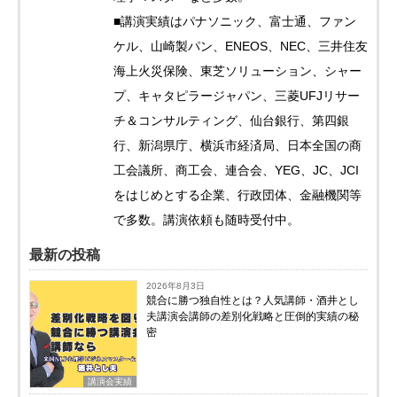
■講演実績はパナソニック、富士通、ファン
ケル、山崎製パン、ENEOS、NEC、三井住友
海上火災保険、東芝ソリューション、シャー
プ、キャタピラージャパン、三菱UFJリサー
チ＆コンサルティング、仙台銀行、第四銀
行、新潟県庁、横浜市経済局、日本全国の商
工会議所、商工会、連合会、YEG、JC、JCI
をはじめとする企業、行政団体、金融機関等
で多数。講演依頼も随時受付中。
最新の投稿
2026年8月3日
競合に勝つ独自性とは？人気講師・酒井とし
夫講演会講師の差別化戦略と圧倒的実績の秘
密
講演会実績