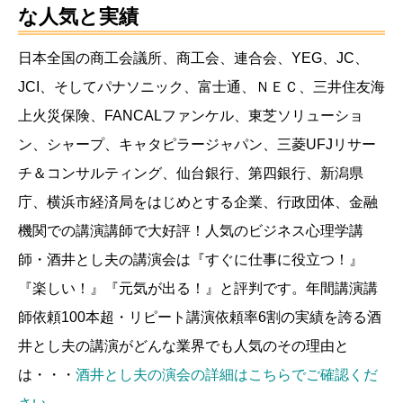
な人気と実績
日本全国の商工会議所、商工会、連合会、YEG、JC、
JCI、そしてパナソニック、富士通、ＮＥＣ、三井住友海
上火災保険、FANCALファンケル、東芝ソリューショ
ン、シャープ、キャタピラージャパン、三菱UFJリサー
チ＆コンサルティング、仙台銀行、第四銀行、新潟県
庁、横浜市経済局をはじめとする企業、行政団体、金融
機関での講演講師で大好評！人気のビジネス心理学講
師・酒井とし夫の講演会は『すぐに仕事に役立つ！』
『楽しい！』『元気が出る！』と評判です。年間講演講
師依頼100本超・リピート講演依頼率6割の実績を誇る酒
井とし夫の講演がどんな業界でも人気のその理由と
は・・・
酒井とし夫の演会の詳細はこちらでご確認くだ