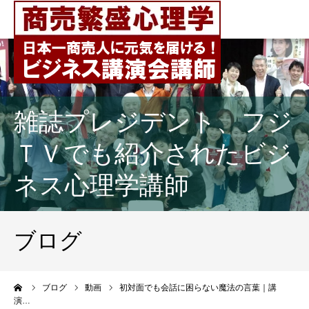
雑誌プレジデント、フジ
ＴＶでも紹介されたビジ
ネス心理学講師
ブログ
ーム
ブログ
動画
初対面でも会話に困らない魔法の言葉｜講
演…