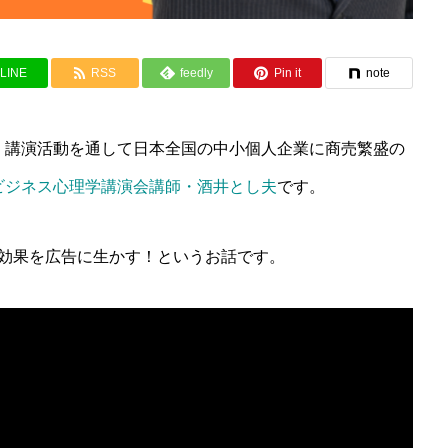
LINE
RSS
feedly
Pin it
note
、講演活動を通して日本全国の中小個人企業に商売繁盛の
ビジネス心理学講演会講師・酒井とし夫
です。
ー効果を広告に生かす！というお話です。