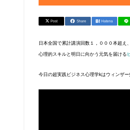
Post
Share
Hatena
日本全国で累計講演回数１，０００本超え
心理的スキルと明日に向かう元気を届ける
今日の超実践ビジネス心理学kはウィンザ