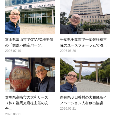
富山県富山市でOTAFC様主催
千葉県千葉市で千葉銀行様主
の「実践不動産パーソ…
催のユースフォーラムで酒…
2026.07.10
2026.06.26
群馬県高崎市の大和リース
奈良県明日香村の大和飛鳥イ
（株）群馬支店様主催の安
ノベーション人材創出協議…
全…
2026.06.21
2026.06.21