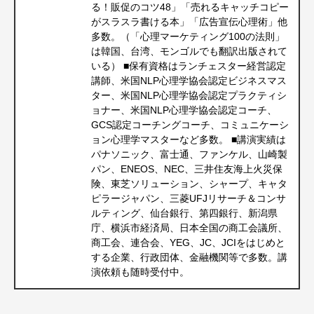
る！販促のコツ48」「売れるキャッチコピー
がスラスラ書ける本」「広告宣伝心理術」他
多数。（「心理マーケティング100の法則」
は韓国、台湾、モンゴルでも翻訳出版されて
いる） ■保有資格はランチェスター経営認定
講師、米国NLP心理学協会認定ビジネスマス
ター、米国NLP心理学協会認定プラクティシ
ョナー、米国NLP心理学協会認定コーチ、
GCS認定コーチングコーチ、コミュニケーシ
ョン心理学マスターなど多数。 ■講演実績は
パナソニック、富士通、ファンケル、山崎製
パン、ENEOS、NEC、三井住友海上火災保
険、東芝ソリューション、シャープ、キャタ
ピラージャパン、三菱UFJリサーチ＆コンサ
ルティング、仙台銀行、第四銀行、新潟県
庁、横浜市経済局、日本全国の商工会議所、
商工会、連合会、YEG、JC、JCIをはじめと
する企業、行政団体、金融機関等で多数。講
演依頼も随時受付中。