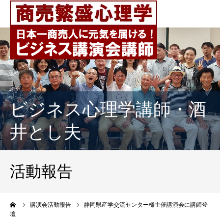
ビジネス心理学講師・酒
井とし夫
活動報告
ーム
講演会活動報告
静岡県産学交流センター様主催講演会に講師登
壇