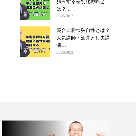
独占する差別化戦略と
は？…
2026.08.7
競合に勝つ独自性とは？
人気講師・酒井とし夫講
演…
2026.08.3