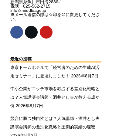
新潟県糸魚川市田海2886-1
電話：025-562-2715
info☆middleage.jp
※メール送信の際は☆印を＠に変更してくださ
い。
最近の投稿
東京ドームホテルで「経営者のための生成AI活
用セミナー」に登壇しました！
2026年8月7日
中小企業がニッチ市場を独占する差別化戦略と
は？人気講演会講師・酒井とし夫が教える成功
例
2026年8月7日
競合に勝つ独自性とは？人気講師・酒井とし夫
講演会講師の差別化戦略と圧倒的実績の秘密
2026年8月3日