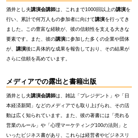
酒井とし夫
講演会講師
は、これまで1000回以上の
講演
を
行い、累計で何万人もの参加者に向けて
講演
を行ってき
ました。この豊富な経験が、彼の信頼性を支える大きな
要素です。また、彼の
講演
に参加した多くの企業や団体
が、
講演
後に具体的な成果を報告しており、その結果が
さらに信頼を高めています。
メディアでの露出と書籍出版
酒井とし夫
講演会講師
は、雑誌「プレジデント」や「日
本経済新聞」などのメディアでも取り上げられ、その活
動は広く知られています。また、彼の著書には「売れる
営業のルール」や「心理マーケティング100の法則」と
いったビジネス書があり、これらは経営者やビジネスリ