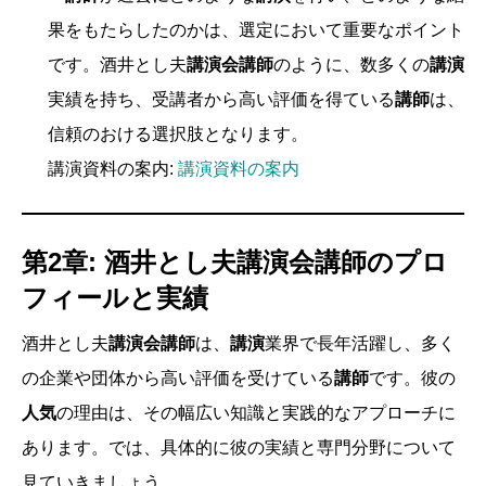
果をもたらしたのかは、選定において重要なポイント
です。酒井とし夫
講演会講師
のように、数多くの
講演
実績を持ち、受講者から高い評価を得ている
講師
は、
信頼のおける選択肢となります。
講演資料の案内:
講演資料の案内
第2章: 酒井とし夫講演会講師のプロ
フィールと実績
酒井とし夫
講演会講師
は、
講演
業界で長年活躍し、多く
の企業や団体から高い評価を受けている
講師
です。彼の
人気
の理由は、その幅広い知識と実践的なアプローチに
あります。では、具体的に彼の実績と専門分野について
見ていきましょう。