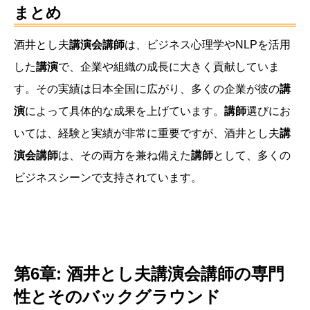
まとめ
酒井とし夫
講演会講師
は、ビジネス心理学やNLPを活用
した
講演
で、企業や組織の成長に大きく貢献していま
す。その実績は日本全国に広がり、多くの企業が彼の
講
演
によって具体的な成果を上げています。
講師
選びにお
いては、経験と実績が非常に重要ですが、酒井とし夫
講
演会講師
は、その両方を兼ね備えた
講師
として、多くの
ビジネスシーンで支持されています。
第6章: 酒井とし夫講演会講師の専門
性とそのバックグラウンド