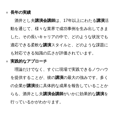
長年の実績
酒井とし夫
講演会講師
は、17年以上にわたる
講演
活
動を通じて、様々な業界で成功事例を生み出してきま
した。その長いキャリアの中で、どのような状況でも
適応できる柔軟な
講演
スタイルと、どのような課題に
も対応できる知識の広さが評価されています。
実践的なアプローチ
理論だけでなく、すぐに現場で実践できるノウハウ
を提供することが、彼の
講演
の最大の強みです。多く
の企業が
講演
後に具体的な成果を報告していることか
らも、酒井とし夫
講演会講師
がいかに効果的な
講演
を
行っているかがわかります。