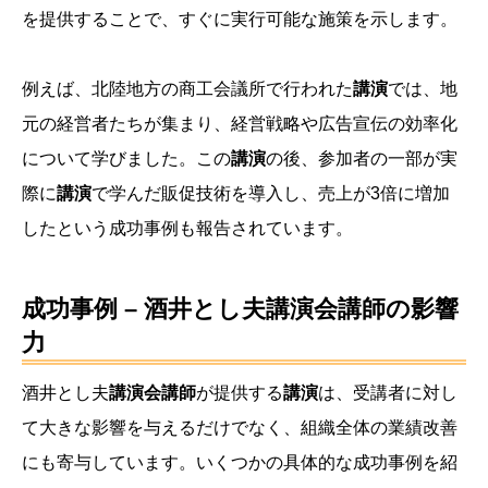
を提供することで、すぐに実行可能な施策を示します。
例えば、北陸地方の商工会議所で行われた
講演
では、地
元の経営者たちが集まり、経営戦略や広告宣伝の効率化
について学びました。この
講演
の後、参加者の一部が実
際に
講演
で学んだ販促技術を導入し、売上が3倍に増加
したという成功事例も報告されています。
成功事例 – 酒井とし夫講演会講師の影響
力
酒井とし夫
講演会講師
が提供する
講演
は、受講者に対し
て大きな影響を与えるだけでなく、組織全体の業績改善
にも寄与しています。いくつかの具体的な成功事例を紹