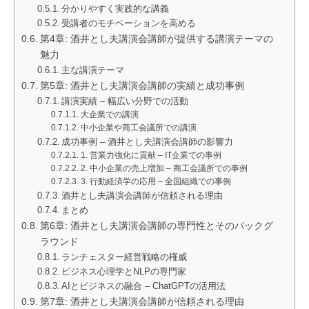
分かりやすく実践的な講義
受講者のモチベーションを高める
第4章: 酒井とし夫講演会講師が提供する講演テーマの
魅力
主な講演テーマ
第5章: 酒井とし夫講演会講師の実績と成功事例
講演実績 – 幅広い分野での活動
大企業での講演
中小企業や商工会議所での講演
成功事例 – 酒井とし夫講演会講師の影響力
1. 営業力強化に貢献 – IT企業での事例
2. 中小企業の売上増加 – 商工会議所での事例
3. 行動経済学の応用 – 全国組織での事例
酒井とし夫講演会講師が信頼される理由
まとめ
第6章: 酒井とし夫講演会講師の専門性とそのバックグ
ラウンド
ランチェスター経営戦略の権威
ビジネス心理学とNLPの専門家
AIとビジネスの融合 – ChatGPTの活用法
第7章: 酒井とし夫講演会講師が信頼される理由