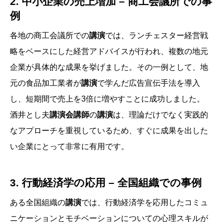
2. 中小企業の売上増加 – 商工会議所での事
例
各地の商工会議所での
講演
では、ランチェスター経営戦
略をベースにした経営アドバイスが行われ、複数の地元
企業が具体的な成果を挙げました。その一例として、地
元の食品加工業者が
講演
で学んだ広告宣伝手法を導入
し、短期間で売上を3倍に増やすことに成功しました。
酒井とし夫
講演会講師
の
講演
は、理論だけでなく実践的
なアプローチを重視しているため、すぐに成果を出した
い企業にとって非常に有用です。
3. 行動経済学の応用 – 全国組織での事例
ある全国組織の
講演
では、行動経済学を応用したコミュ
ニケーションとモチベーションについての心理スキルが