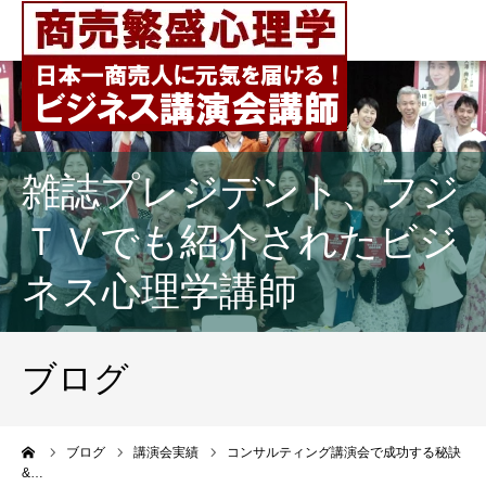
雑誌プレジデント、フジ
ＴＶでも紹介されたビジ
ネス心理学講師
ブログ
ーム
ブログ
講演会実績
コンサルティング講演会で成功する秘訣
&…