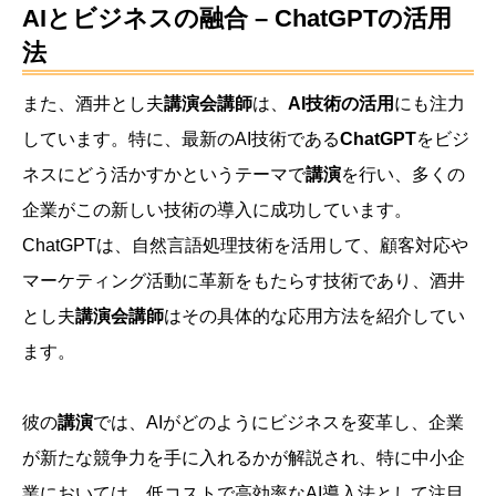
AIとビジネスの融合 – ChatGPTの活用
法
また、酒井とし夫
講演会講師
は、
AI技術の活用
にも注力
しています。特に、最新のAI技術である
ChatGPT
をビジ
ネスにどう活かすかというテーマで
講演
を行い、多くの
企業がこの新しい技術の導入に成功しています。
ChatGPTは、自然言語処理技術を活用して、顧客対応や
マーケティング活動に革新をもたらす技術であり、酒井
とし夫
講演会講師
はその具体的な応用方法を紹介してい
ます。
彼の
講演
では、AIがどのようにビジネスを変革し、企業
が新たな競争力を手に入れるかが解説され、特に中小企
業においては、低コストで高効率なAI導入法として注目