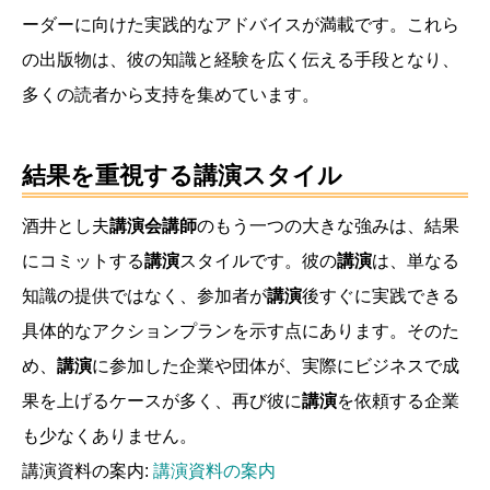
ーダーに向けた実践的なアドバイスが満載です。これら
の出版物は、彼の知識と経験を広く伝える手段となり、
多くの読者から支持を集めています。
結果を重視する講演スタイル
酒井とし夫
講演会講師
のもう一つの大きな強みは、結果
にコミットする
講演
スタイルです。彼の
講演
は、単なる
知識の提供ではなく、参加者が
講演
後すぐに実践できる
具体的なアクションプランを示す点にあります。そのた
め、
講演
に参加した企業や団体が、実際にビジネスで成
果を上げるケースが多く、再び彼に
講演
を依頼する企業
も少なくありません。
講演資料の案内:
講演資料の案内