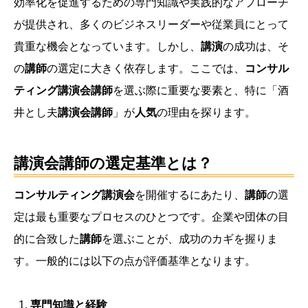
効率化を促進するための専門知識や実践的なアプローチ
が提供され、多くのビジネスリーダーや従業員にとって
貴重な機会となっています。しかし、
講演
の成功は、そ
の
講師
の選定に大きく依存します。ここでは、
コンサル
ティング講演会講師
を選ぶ際に重要な要素と、特に「酒
井とし夫
講演会講師
」が
人気
の理由を探ります。
講演会講師の選定基準とは？
コンサルティング講演会
を開催するにあたり、
講師
の選
定は最も重要なプロセスのひとつです。企業や団体の目
的に合致した
講師
を選ぶことが、成功のカギを握りま
す。一般的には以下の点が評価基準となります。
専門知識と経験