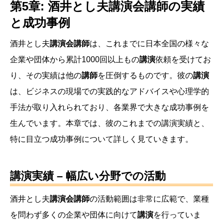
第5章: 酒井とし夫講演会講師の実績
と成功事例
酒井とし夫
講演会講師
は、これまでに日本全国の様々な
企業や団体から累計1000回以上もの
講演
依頼を受けてお
り、その実績は他の
講師
を圧倒するものです。彼の
講演
は、ビジネスの現場での実践的なアドバイスや心理学的
手法が取り入れられており、各業界で大きな成功事例を
生んでいます。本章では、彼のこれまでの講演実績と、
特に目立つ成功事例について詳しく見ていきます。
講演実績 – 幅広い分野での活動
酒井とし夫
講演会講師
の活動範囲は非常に広範で、業種
を問わず多くの企業や団体に向けて
講演
を行っていま