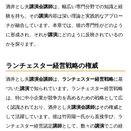
酒井とし夫
講演会講師
は、幅広い専門分野での知識と経
験を持ち、その
講演
内容は深い理論と実践的なアプロー
チが融合しています。本章では、彼の専門性がどのよう
に形成され、それが
講演
にどのように反映されているの
かを探ります。
ランチェスター経営戦略の権威
酒井とし夫
講演会講師
は、
ランチェスター経営戦略
に基
づいた
講演
で知られています。ランチェスター経営戦略
は、特に中小企業が競争力を高めるための戦略として広
く認識されており、酒井とし夫
講演会講師
はその権威と
して活躍しています。彼は竹田陽一氏から直接学び、ラ
ンチェスター経営認定
講師
として、数々の
講演
でこの経