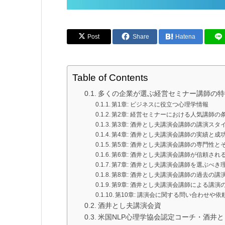
Post
Share
Hatena
Table of Contents
多くの企業が選ぶ経営セミナー講師の特
第1章: ビジネスに役立つ心理学情報
第2章: 経営セミナーにおける人気講師の
第3章: 酒井とし夫講演会講師の講演スタ
第4章: 酒井とし夫講演会講師の実績と成
第5章: 酒井とし夫講演会講師の専門性と
第6章: 酒井とし夫講演会講師が信頼され
第7章: 酒井とし夫講演会講師を選ぶべき
第8章: 酒井とし夫講演会講師の過去の講
第9章: 酒井とし夫講演会講師による講演
第10章: 講演会に関する問い合わせや依
酒井とし夫講演会資
米国NLP心理学協会認定コーチ・酒井