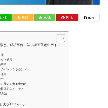
LINE
RSS
feedly
Pin it
note
徴と、成功事例に学ぶ講師選定のポイント
条件
イルと効果
功事例
そのバックグラウンド
る理由
理由
演に関する参加者の声
の具体的なメリット
頼方法
とし夫プロフィール