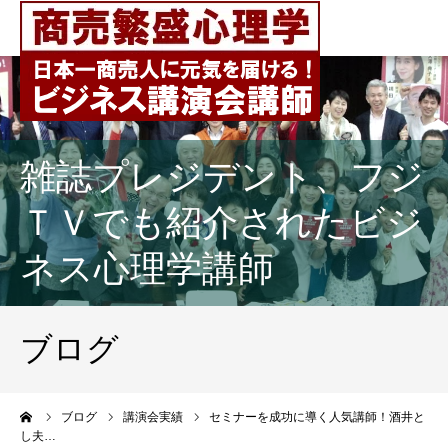
雑誌プレジデント、フジ
ＴＶでも紹介されたビジ
ネス心理学講師
ブログ
ーム
ブログ
講演会実績
セミナーを成功に導く人気講師！酒井と
し夫…