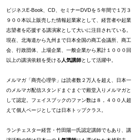
ビジネスE-Book、CD、セミナーDVDを５年間で１万３
９００本以上販売した情報起業家として、経営者や起業
志望者を応援する講演家として大いに注目されている。
現在、北海道から九州まで日本全国の商工会議所、商工
会、行政団体、上場企業、一般企業から累計１０００回
以上の講演依頼を受ける
人気講師
として活躍中。
メルマガ「商売心理学」は読者数２万人を超え、日本一
のメルマガ配信スタンドまぐまぐで殿堂入りメルマガと
して認定。フェイスブックのファン数は８，４００人超
えて個人ページとしては日本トップクラス。
ランチェスター経営・竹田陽一氏認定講師でもあり、講