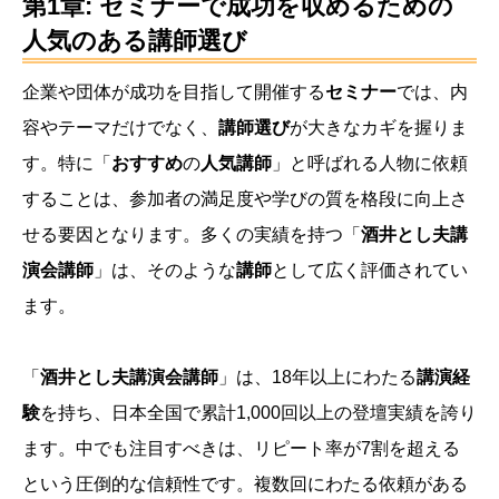
第1章:
セミナー
で成功を収めるための
人気
のある
講師
選び
企業や団体が成功を目指して開催する
セミナー
では、内
容やテーマだけでなく、
講師選び
が大きなカギを握りま
す。特に「
おすすめ
の
人気講師
」と呼ばれる人物に依頼
することは、参加者の満足度や学びの質を格段に向上さ
せる要因となります。多くの実績を持つ「
酒井とし夫講
演会講師
」は、そのような
講師
として広く評価されてい
ます。
「
酒井とし夫講演会講師
」は、18年以上にわたる
講演経
験
を持ち、日本全国で累計1,000回以上の登壇実績を誇り
ます。中でも注目すべきは、リピート率が7割を超える
という圧倒的な信頼性です。複数回にわたる依頼がある