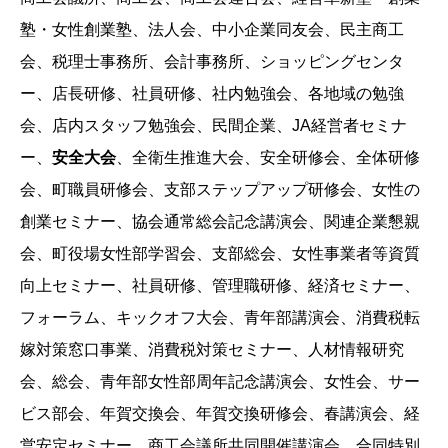
塾・女性創業塾、法人会、中小企業同友会、民主商工
会、税理士事務所、会計事務所、ショッピングセンタ
ー、店長研修、社員研修、社内勉強会、各地域の勉強
会、店内スタッフ勉強会、民間企業、JA経営者セミナ
ー、
安全大会
、全衛生推進大会、安全研修会、全体研修
会、町職員研修会、支部ステップアップ研修会、女性の
創業セミナー、協会通常総会記念講演会、関連企業懇親
会、町役場女性部学習会、支部総会、女性事業者等資質
向上セミナー、社員研修、管理職研修、経済セミナー、
フォーラム、キックオフ大会、青年部講演会、消費税転
嫁対策窓口事業、消費税対策セミナー、人材情報研究
会、総会、青年部女性部周年記念講演会、女性会、サー
ビス部会、年賀交換会、年賀交換研修会、春講演会、経
営安定セミナー、商工会議所共同開催講演会、合同特別