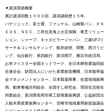
▼講演実績概要
累計講演回数１０００回、講演講師歴１５年。
パナソニック、富士通、ファンケル、山崎製パン、ＥＮ
ＥＯＳ、ＮＥＣ、三井住友海上火災保険、東芝ソリュー
ション、シャープ、キャタピラージャパン、三菱UFJリ
サーチ＆コンサルティング、船井総研、関塾、西川リビ
ング、仙台銀行、第四銀行、新潟県庁、横浜市経済局、
お米マイスター全国ネットワーク、全日本葬祭業協同組
合連合会、財団法人にいがた産業創造機構、日本能率協
会マネジメントセンター、日本製薬商事、佐渡地域振興
局、動車整備共同組合、全国すし研究会、理容生活衛生
同業組合、新潟県長岡市商工部商業振興課、公益財団法
人栃木県産業振興センター、宮崎市地域雇用創造協議会