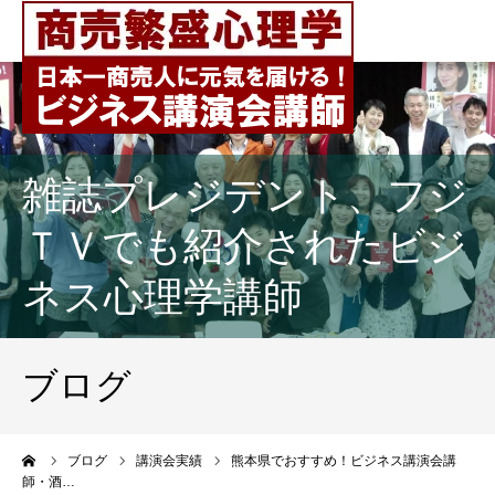
雑誌プレジデント、フジ
ＴＶでも紹介されたビジ
ネス心理学講師
ブログ
ーム
ブログ
講演会実績
熊本県でおすすめ！ビジネス講演会講
師・酒…