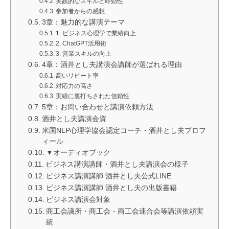
実践的なスキルと即効性
参加者からの感想
3章：魅力的な講演テーマ
1. ビジネス心理学で業績向上
2. ChatGPT活用術
3. 営業スキルの向上
4章：酒井とし夫講演会講師が選ばれる理由
高いリピート率
対応力の高さ
実績に裏打ちされた信頼性
5章：お問い合わせと講演依頼方法
酒井とし夫講演会資
米国NLP心理学協会認定コーチ・酒井とし夫プロフ
ィール
▼オーディオブック
ビジネス講演講師・酒井とし夫講演会の様子
ビジネス講演講師 酒井とし夫公式LINE
ビジネス講演講師 酒井とし夫の出版書籍
ビジネス講演会対象
商工会議所・商工会・商工会連合会等講演依頼実
績