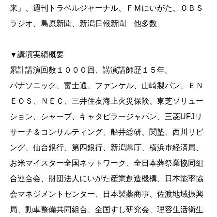
来」、週刊トラベルジャーナル、ＦＭにいがた、ＯＢＳ
ラジオ、島原新聞、新潟日報新聞 他多数
▼講演実績概要
累計講演回数１０００回、講演講師歴１５年。
パナソニック、富士通、ファンケル、山崎製パン、ＥＮ
ＥＯＳ、ＮＥＣ、三井住友海上火災保険、東芝ソリュー
ション、シャープ、キャタピラージャパン、三菱UFJリ
サーチ＆コンサルティング、船井総研、関塾、西川リビ
ング、仙台銀行、第四銀行、新潟県庁、横浜市経済局、
お米マイスター全国ネットワーク、全日本葬祭業協同組
合連合会、財団法人にいがた産業創造機構、日本能率協
会マネジメントセンター、日本製薬商事、佐渡地域振興
局、動車整備共同組合、全国すし研究会、理容生活衛生