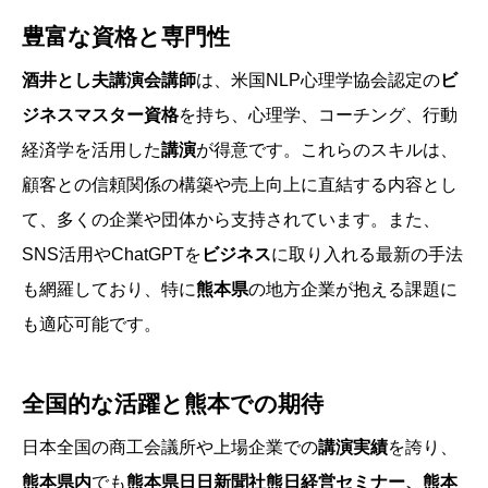
豊富な資格と専門性
酒井とし夫講演会講師
は、米国NLP心理学協会認定の
ビ
ジネスマスター資格
を持ち、心理学、コーチング、行動
経済学を活用した
講演
が得意です。これらのスキルは、
顧客との信頼関係の構築や売上向上に直結する内容とし
て、多くの企業や団体から支持されています。また、
SNS活用やChatGPTを
ビジネス
に取り入れる最新の手法
も網羅しており、特に
熊本県
の地方企業が抱える課題に
も適応可能です。
全国的な活躍と熊本での期待
日本全国の商工会議所や上場企業での
講演実績
を誇り、
熊本県内
でも
熊本県日日新聞社熊日経営セミナー、熊本