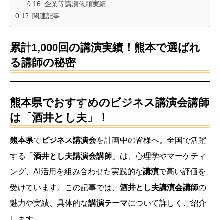
企業等講演依頼実績
関連記事
累計1,000回の講演実績！熊本で選ばれ
る講師の秘密
熊本県でおすすめのビジネス講演会講師
は「酒井とし夫」！
熊本県
で
ビジネス講演会
を計画中の皆様へ。全国で活躍
する「
酒井とし夫講演会講師
」は、心理学やマーケティ
ング、AI活用を組み合わせた実践的な
講演
で高い評価を
受けています。この記事では、
酒井とし夫講演会講師
の
魅力や実績、具体的な
講演テーマ
について詳しくご紹介
します。