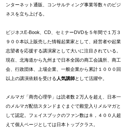
ンターネット通販、コンサルティング事業等数々のビジ
ネスを立ち上げる。
ビジネスE-Book、CD、セミナーDVDを５年間で１万３
９００本以上販売した情報起業家として、経営者や起業
志望者を応援する講演家として大いに注目されている。
現在、北海道から九州まで日本全国の商工会議所、商工
会、行政団体、上場企業、一般企業から累計１０００回
以上の講演依頼を受ける
人気講師
として活躍中。
メルマガ「商売心理学」は読者数２万人を超え、日本一
のメルマガ配信スタンドまぐまぐで殿堂入りメルマガと
して認定。フェイスブックのファン数は８，４００人超
えて個人ページとしては日本トップクラス。