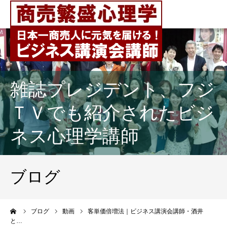
雑誌プレジデント、フジ
ＴＶでも紹介されたビジ
ネス心理学講師
ブログ
ーム
ブログ
動画
客単価倍増法｜ビジネス講演会講師・酒井
と…