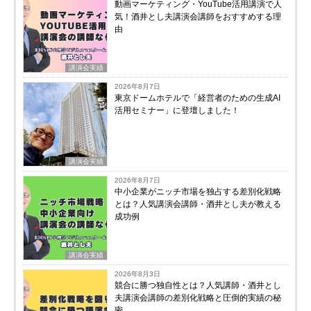
動画マーケティング・YouTube活用講演で人
気！酒井とし夫講演会講師をおすすめする理
由
講演会実績
2026年8月7日
東京ドームホテルで「経営者のための生成AI
活用セミナー」に登壇しました！
講演会実績
2026年8月7日
中小企業がニッチ市場を独占する差別化戦略
とは？人気講演会講師・酒井とし夫が教える
成功例
講演会実績
2026年8月3日
競合に勝つ独自性とは？人気講師・酒井とし
夫講演会講師の差別化戦略と圧倒的実績の秘
密