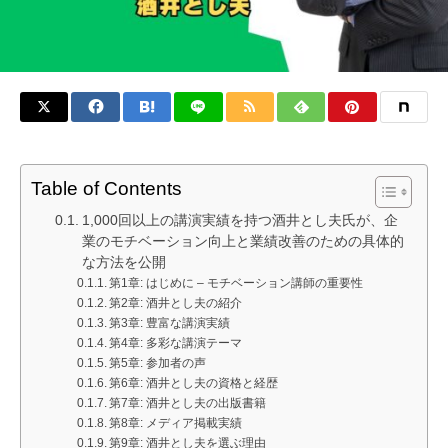
Table of Contents
1,000回以上の講演実績を持つ酒井とし夫氏が、企
業のモチベーション向上と業績改善のための具体的
な方法を公開
第1章: はじめに – モチベーション講師の重要性
第2章: 酒井とし夫の紹介
第3章: 豊富な講演実績
第4章: 多彩な講演テーマ
第5章: 参加者の声
第6章: 酒井とし夫の資格と経歴
第7章: 酒井とし夫の出版書籍
第8章: メディア掲載実績
第9章: 酒井とし夫を選ぶ理由