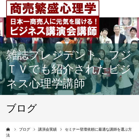
雑誌プレジデント、フジ
ＴＶでも紹介されたビジ
ネス心理学講師
ブログ
ーム
ブログ
講演会実績
セミナー登壇依頼に最適な講師を選ぶ方
法