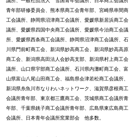
議所、一般社団法人 雪国青年会議所、日本商工会議所
青年部研修委員会、熊本県商工会青年部、宮崎県串間商
工会議所、静岡県沼津商工会議所、愛媛県新居浜商工会
議所、愛媛県四国中央商工会議所、愛媛県今治商工会議
所、愛媛県西条商工会議所、静岡県沼津商工会議所、石
川県門前町商工会、新潟県妙高商工会、新潟県妙高高原
商工会、新潟県高田法人会妙高支部、新潟県村上商工会
議所、山口県宇部商工会議所、石川県内灘町商工会、富
山県富山八尾山田商工会、福島県会津若松商工会議所、
新潟県糸魚川市なりわいネットワーク、滋賀県彦根商工
会議所青年部、東京都三鷹商工会、茨城県商工会議所青
年部、千葉県銚子商工会議所青年部、広島県東広島商工
会議所、日本青年会議所窯業部会 他多数。