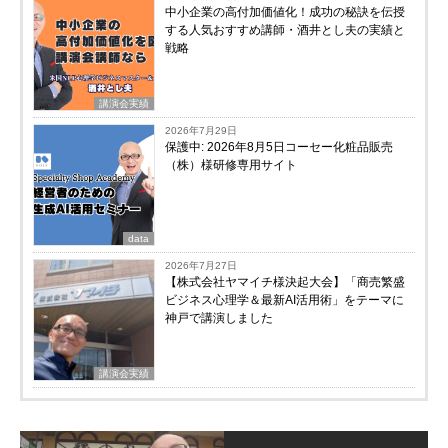
中小企業の高付加価値化！成功の秘訣を伝授
する人気おすすめ講師・酒井とし夫の実績と
戦略
講演会実績
2026年7月29日
保護中: 2026年8月5日コーセー化粧品販売
（株）様研修専用サイト
data
2026年7月27日
【株式会社ヤマイチ様決起大会】「商売繁盛
ビジネス心理学＆最新AI活用術」をテーマに
神戸で講演しました
講演会実績