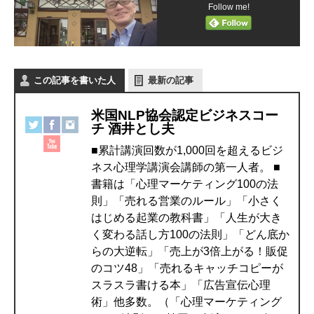
Follow me!
この記事を書いた人
最新の記事
米国NLP協会認定ビジネスコー
チ 酒井とし夫
■累計講演回数が1,000回を超えるビジ
ネス心理学講演会講師の第一人者。 ■
書籍は「心理マーケティング100の法
則」「売れる営業のルール」「小さく
はじめる起業の教科書」「人生が大き
く変わる話し方100の法則」「どん底か
らの大逆転」「売上が3倍上がる！販促
のコツ48」「売れるキャッチコピーが
スラスラ書ける本」「広告宣伝心理
術」他多数。（「心理マーケティング