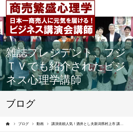
雑誌プレジデント、フジ
ＴＶでも紹介されたビジ
ネス心理学講師
ブログ
ーム
ブログ
動画
講演依頼人気！酒井とし夫新潟県村上市 講…