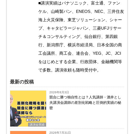
■講演実績はパナソニック、富士通、ファン
ケル、山崎製パン、ENEOS、NEC、三井住友
海上火災保険、東芝ソリューション、シャー
プ、キャタピラージャパン、三菱UFJリサー
チ＆コンサルティング、仙台銀行、第四銀
行、新潟県庁、横浜市経済局、日本全国の商
工会議所、商工会、連合会、YEG、JC、JCI
をはじめとする企業、行政団体、金融機関等
で多数。講演依頼も随時受付中。
最新の投稿
2026年8月3日
競合に勝つ独自性とは？人気講師・酒井とし
夫講演会講師の差別化戦略と圧倒的実績の秘
密
講演会実績
2026年7月31日