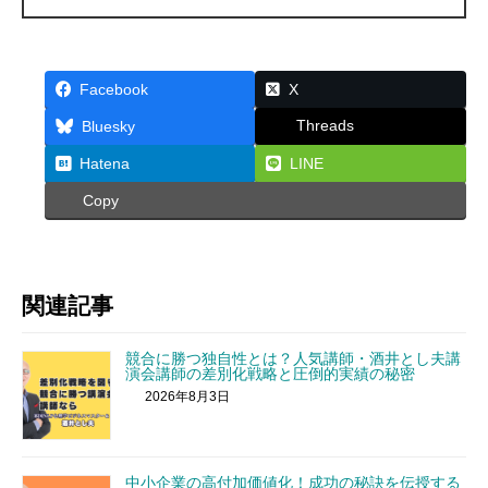
Facebook
X
Threads
Bluesky
Hatena
LINE
Copy
関連記事
競合に勝つ独自性とは？人気講師・酒井とし夫講
演会講師の差別化戦略と圧倒的実績の秘密
2026年8月3日
中小企業の高付加価値化！成功の秘訣を伝授する